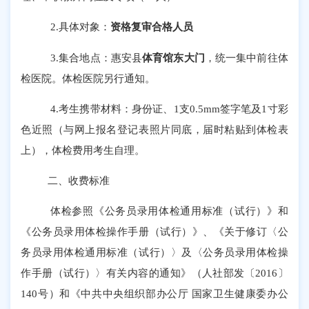
2.
具体对象：
资格复审合格人员
3.
集合地点：
惠安
县
体育馆东大门
，统一集中
前往体
检医院
。
体检医院另行通知。
4.
考生携带材料：身份证、
1
支
0.5mm
签字笔及
1
寸彩
色近照（与网上报名登记表照片同底，届时粘贴到体检表
上
）
，
体检费用
考生自理
。
二、收费标准
体检参照《公务员录用体检通用标准（试行）》和
《公务员录用体检操作手册（试行）》、《关于修订〈公
务员录用体检通用标准（试行）〉及〈公务员录用体检操
作手册（试行）〉有关内容的通知》
（
人社部发〔
2016
〕
140
号
）
和《中共中央组织部办公厅 国家卫生健康委办公