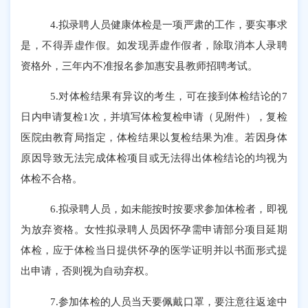
4.拟录聘人员健康体检是一项严肃的工作，要实事求
是，不得弄虚作假。如发现弄虚作假者，除取消本人录聘
资格外，三年内不准报名参加惠安县教师招聘考试。
5.对体检结果有异议的考生，可在接到体检结论的7
日内申请复检1次，
并填写体检复检申请（见附件），
复检
医院由教育局指定，体检结果以复检结果为准。若因身体
原因导致无法完成体检项目或无法得出体检结论的均视为
体检不合格。
6.拟录聘人员，如未能按时按要求参加体检者，即视
为放弃资格。女性拟录聘人员因怀孕需申请部分项目延期
体检
，
应于体检当日提供怀孕的医学证明并以书面形式提
出申请，否则视为自动弃权。
7.参加体检的人员
当天要佩戴口罩，要
注意往返途中