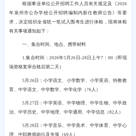
根据事业单位公开招聘工作人员有关规定及《
202
6
年
泉州市公办学校
公开招聘编制内新任教师公告》等要
求，决定组织
全省统一笔试
入围考生进行体检，现将体检
有关事项通知如下：
一、集合时间、地点、携带材料
1.
集合时间：
2026
年
5
月
26
日
-28
日上午
7
：
00
（即现
场资格复审合格后第二天）
5
月
26
日：小学语文、小学数学、小学英语、特教教
育、中学语文、中学数学、中学化学（
76
人）
5
月
27
日：中学英语、中学物理、中学生物、中学政
治、中学历史、中学地理、中学通用、中学信息（
82
人）
5
月
28
日：中学音乐、中学美术、中学体育、中学心
理
、
中职教师岗位
及专项
（
6
9
人）