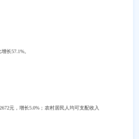
比增长
57.1%
。
2672
元，增长
5.0%
；农村居民人均可支配收入