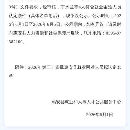
9号）文件
要求
，经审核，
丁水兰
等
4
人符合就业困难人员
认定条件（具体名单附后），现予以公示。公示时间：
202
6
年
6
月
1
日至
202
6
年
6
月
5
日。公示期内，如有异议，请及时
向惠安县人力资源和社会保障局反映，联系电话：
0595-87
382100
。
附件
：
202
6
年
第三十四批
惠安县就业困难人员拟认定名
单
惠安县就业和人事人才公共服务中心
2026年6月1
日