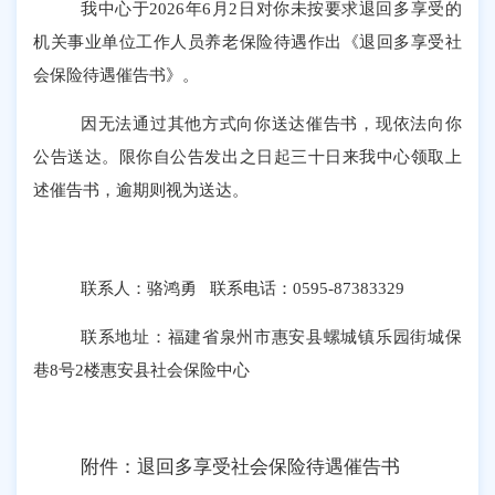
我中心于
2026
年
6
月
2
日对你未按要求退回多享受的
机关事业单位工作人员养老保险待遇作出《退回多享受社
会保险待遇催告书》。
因无法通过其他方式向你送达催告书，现依法向你
公告送达
。限你自公告发出之日起三十日来我中心领取上
述
催告
书，逾期则视为送达。
联系人：骆鸿勇
联系电话：
0595-87383329
联系地址：福建省泉州市惠安县螺城镇乐园街城保
巷
8
号
2
楼惠安县社会保险中心
附件：退回多享受社会保险待遇催告书