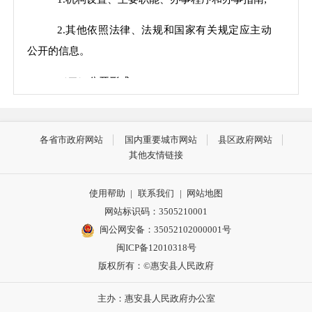
2.其他依照法律、法规和国家有关规定应主动
公开的信息。
（二）公开形式
对主动公开的政府信息，主要采取以下形式公
开：
各省市政府网站
国内重要城市网站
县区政府网站
其他友情链接
1.惠安县人民政府网：
http://www.huian.gov.c
n/；
使用帮助
|
联系我们
|
网站地图
网站标识码：3505210001
2.在惠安县档案馆等设置政府信息公共查阅场
闽公网安备：35052102000001号
所，为公民、法人和其他组织提供信息；
闽ICP备12010318号
版权所有：©惠安县人民政府
3.官方微信“惠安县退役军人事务局”政务新媒
体。
主办：惠安县人民政府办公室