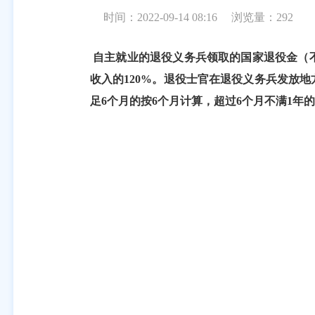
时间：2022-09-14 08:16
浏览量：
292
自主就业的退役义务兵领取的国家退役金（
收入的
120%
。退役士官在退役义务兵发放地
足
6
个月的按
6
个月计算，超过
6
个月不满
1
年的