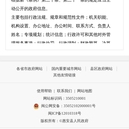
动公开的政府信息。
主要包括行政法规、规章和规范性文件；机关职能、
机构设置、办公地址、办公时间、联系方式、负责人
姓名；专项规划；统计信息；行政许可和其他对外管
理服务事项；行政处罚、行政强制；财政预算、决算
信息；行政事业性收费项目；突发公共事件的应急预
案、预警信息及应对情况；环境保护、公共卫生、安
各省市政府网站
国内重要城市网站
县区政府网站
全生产的监督检查情况；涉及市政建设、公共服务方
其他友情链接
面的政府信息；法律、法规、规章和国家有关规定规
定应当主动公开的其他政府信息。
使用帮助
|
联系我们
|
网站地图
（三）政府信息编排体系
网站标识码：3505210001
惠安县城市管理和综合执法局信息编排体系主要包含
闽公网安备：35052102000001号
索引号、备注
/文号、发布机构、公文生成日期、有效
闽ICP备12010318号
性等内容。
版权所有：©惠安县人民政府