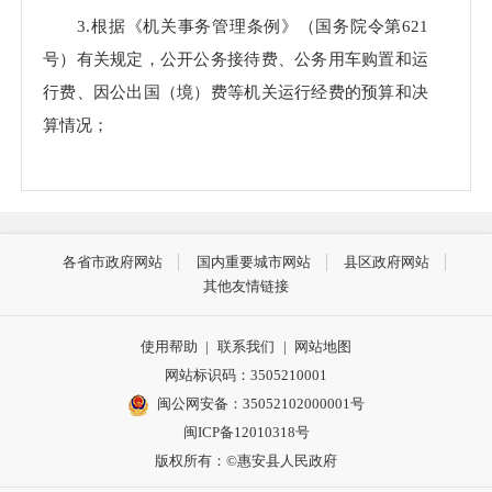
3.根据《机关事务管理条例》（国务院令第621
号）有关规定，公开公务接待费、公务用车购置和运
行费、因公出国（境）费等机关运行经费的预算和决
算情况；
4.根据《政府信息公开条例》规定，公开政府集
中采购项目的目录、标准和实施情况；
5.根据《政府与社会资本合作（PPP）综合信息平
各省市政府网站
国内重要城市网站
县区政府网站
其他友情链接
台信息公开管理暂行办法》（财金〔2017〕1号）有
关规定，公开政府与社会资本合作（PPP）综合信息
使用帮助
|
联系我们
|
网站地图
平台信息；
网站标识码：3505210001
6.根据《行政事业性收费项目审批管理暂行办
闽公网安备：35052102000001号
闽ICP备12010318号
法》有关规定，会同发改、物价部门公开行政事业性
版权所有：©惠安县人民政府
收费的项目、依据、标准；