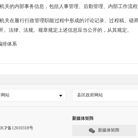
本机关的内部事务信息，包括人事管理、后勤管理、内部工作流
本机关在履行行政管理职能过程中形成的讨论记录、过程稿、磋
开。法律、法规、规章规定上述信息应当公开的，从其规定。
编排体系
通运输局信息编排体系主要包含索引号、信息名称、发布机构、
：政府公开信息的唯一识别代码，由信息生成机
构代码、信息类
市网站
县区政府网站
：政府信息的标题。
：政府信息发布主体。
新媒体矩阵
：政府信息生成或变更的时间。
ICP备12010318号
新媒体矩阵