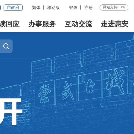
网站支持IPV6
市政府
繁体
移动版
登录
注册
读回应
办事服务
互动交流
走进惠安