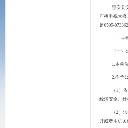
惠安县
广播电视大楼
是
0595-87336
一、主
（一）
1.
本单
2.
不予
（
1）
经济安全、社
（
2）
开或者本机关