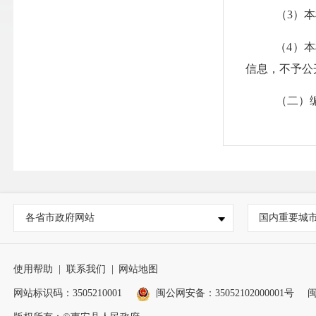
（
3）
（
4）
信息，不予公
（二）
惠安县交
说明：
1.索引号
各省市政府网站
国内重要城
2.信息名称
3.发布机构
使用帮助
|
联系我们
|
网站地图
4.生成日期
网站标识码：3505210001
闽公网安备：35052102000001号
闽