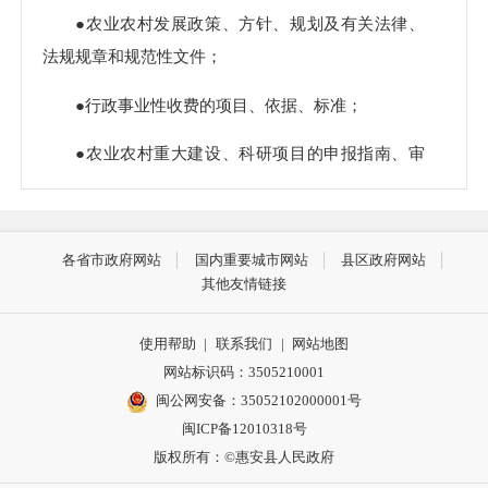
●农业农村发展政策、方针、规划及有关法律、
法规规章和规范性文件；
●行政事业性收费的项目、依据、标准；
●农业农村重大建设、科研项目的申报指南、审
批程序、审批和实施情况，农业农村管理的主要业务
情况；
各省市政府网站
国内重要城市网站
县区政府网站
●重大突发事件的应急预案、预警信息及应对处
其他友情链接
理情况；
使用帮助
|
联系我们
|
网站地图
●乡村振兴、安全生产、生态建设、农产品质量
网站标识码：3505210001
的监督检查情况；
闽公网安备：35052102000001号
●工作动态；
闽ICP备12010318号
版权所有：©惠安县人民政府
●其他依照法律、法规和国家有关规定应主动公