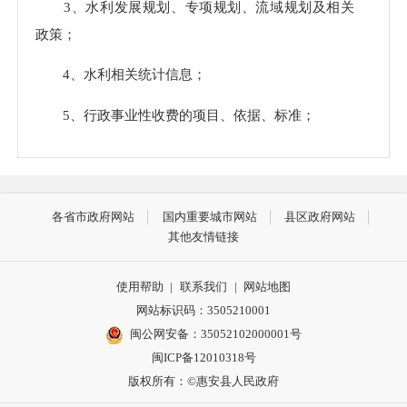
3、水利发展规划、专项规划、流域规划及相关
政策；
4、水利相关统计信息；
5、行政事业性收费的项目、依据、标准；
6、水利行政许可的事项、依据、条件、数量、
程序、期限以及申请行政许可需要提交的全部材料目
录及办理情况；
各省市政府网站
国内重要城市网站
县区政府网站
其他友情链接
7、水利重大建设项目的批准和实施情况；
使用帮助
|
联系我们
|
网站地图
8、突发公共事件的应急预案、预警信息及应对
网站标识码：3505210001
情况；
闽公网安备：35052102000001号
9、工作动态；
闽ICP备12010318号
版权所有：©惠安县人民政府
10、其他依照法律、法规和国家有关规定应主动