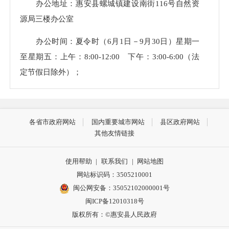
办公地址：惠安县螺城镇建设南街116号自然资
源局三楼办公室
办公时间：夏令时（6月1日－9月30日）星期一
至星期五：上午：8:00-12:00 下午：3:00-6:00（法
定节假日除外）；
冬令时（10月1日－5月31日）星期一至星期五：
上午：8:00-12:00 下午：2:30-5:30（法定节假日除
各省市政府网站
国内重要城市网站
县区政府网站
外）。
其他友情链接
（二）政府信息的分类
使用帮助
|
联系我们
|
网站地图
根据新《条例》第二十条、第二十一条的规定应
网站标识码：3505210001
当主动公开的政府信息。
闽公网安备：35052102000001号
闽ICP备12010318号
主要包括政策文件、机构职能、自然资源管理规
版权所有：©惠安县人民政府
范性文件、自然资源规划、自然资源统计信息、财政