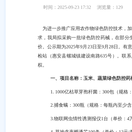
时间：2025-09-23 17:32
浏览量：
129
为
进一步
推广应用农作物绿色防控技术，加
求，
我局拟
采购一批绿色防控药械，在部分
价。公示期为2025年9月23
日至9月28日。有意
检站（
惠安县螺城镇建设南路635号）
。
联系
权。
一、项目名称：玉米、
蔬菜绿色防控药
1.
1000亿枯草芽孢杆菌：300包（规格
2.捕食螨：300瓶（规格：每瓶内至少含
3.
物联网虫情性诱测报仪
1台（单价：4
4.
草地贪夜蛾诱芯
100条（单价：12