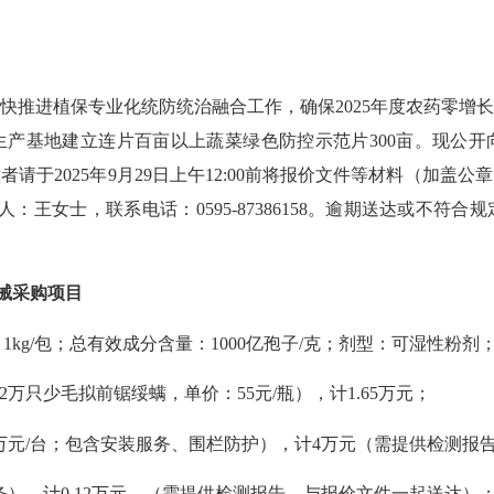
快
推进植保
专业化统防统治融合工作
，确保2025年度
农药零增
生产基地建立连片百亩以上蔬菜绿色防控示范片300亩
。现公开
者请于2025年
9
月29日上午12:00前将报价文件等材料（加盖
人：
王女士
，联系电话：
0595-87386158
。逾期送达或不符合规
械采购
项目
：1kg/包；总有效成分含量：1000亿孢子/克；剂型：可湿性粉剂；
2万只少毛拟前锯绥螨，单价：55元/瓶），计1.65万元；
万元/台；包含安装服务、围栏防护），计4万元
（需提供检测报
元/条），计0.12万元。（需提供检测报告，与报价文件一起送达）