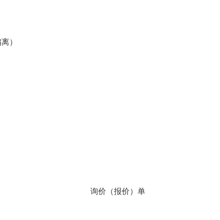
偏离）
询价（报价）单