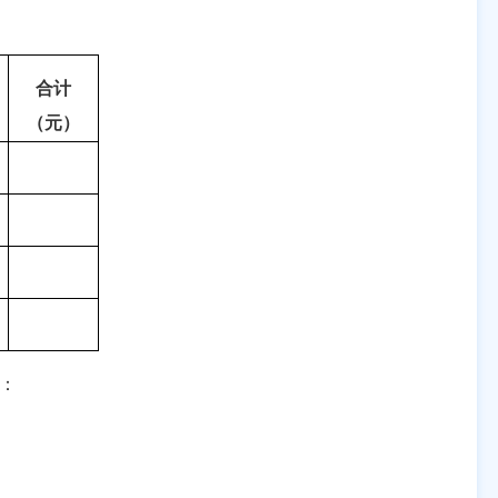
合计
（元）
：