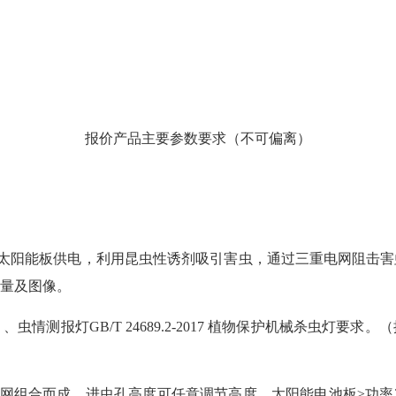
报价产品主要参数要求（不可偏离）
太阳能板供电，利用昆虫性诱剂吸引害虫，通过三重电网阻击害
量及图像。
保护机械 、虫情测报灯GB/T 24689.2-2017 植物保护机械杀虫
网组合而成，进虫孔高度可任意调节高度，太阳能电池板≥功率30W