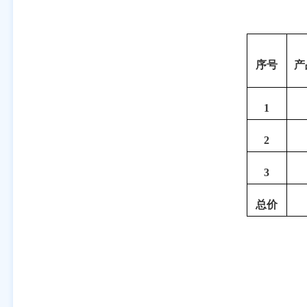
供货单位名称
序号
产
1
2
3
总价
供货单位联