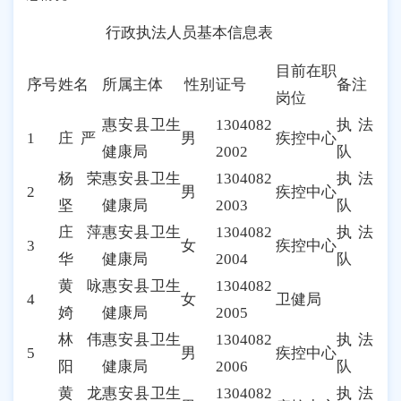
行政执法人员基本信息表
目前在职
序号
姓名
所属主体
性别
证号
备注
岗位
惠安县卫生
1304082
执法
1
庄
严
男
疾控中心
健康局
2002
队
杨荣
惠安县卫生
1304082
执法
2
男
疾控中心
坚
健康局
2003
队
庄萍
惠安县卫生
1304082
执法
3
女
疾控中心
华
健康局
2004
队
黄咏
惠安县卫生
1304082
4
女
卫健局
婍
健康局
2005
林伟
惠安县卫生
1304082
执法
5
男
疾控中心
阳
健康局
2006
队
黄龙
惠安县卫生
1304082
执法