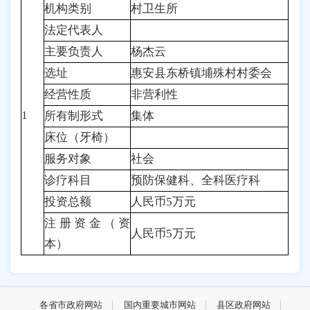
机构类别
村卫生所
法定代表人
主要负责人
杨杰云
选址
惠安县东桥镇埔殊村村委会
经营性质
非营利性
1
所有制形式
集体
床位（牙椅）
服务对象
社会
诊疗科目
预防保健科、全科医疗科
投资总额
人民币5万元
注册资金（资
人民币5万元
本）
各省市政府网站
国内重要城市网站
县区政府网站