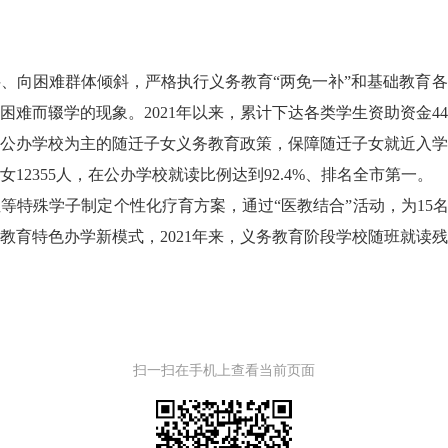
斜、向困难群体倾斜，严格执行义务教育
“
两免一补
”
和基础教育各
困难而辍学的现象
。
2021
年以来，
累计下达各类学生资助资金
44
公办学校为主的随迁子女义务教育政策，保障随迁子女就近入
女
12355
人，
在公办学校就读比例达到
92.4%
、
排名全市第一。
症等特殊学子制定个性化疗育方案，通过
“
医教结合
”
活动，为
15
教育特色办学新模式，
2021
年来，义务教育阶段学校随班就读残
扫一扫在手机上查看当前页面