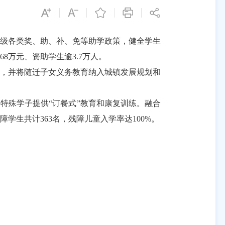
级各类奖、助、补、免等助学政策，健全学生
68
万元、资助学生逾
3.7
万人
。
学，并将随迁子女义务教育纳入城镇发展规划和
名特殊学子提供
“
订餐式
”
教育和康复训练。融合
障学生共计
363
名，残障儿童入学率达
100%
。