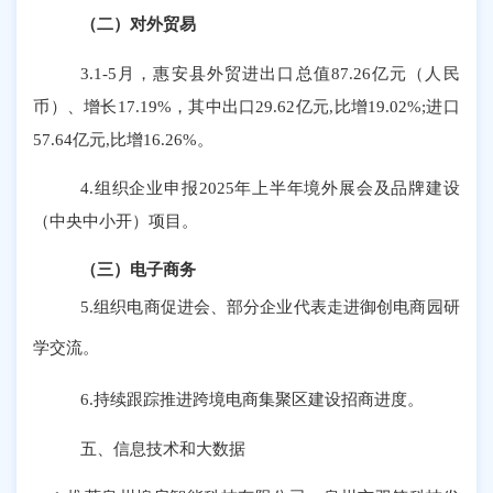
（二）对外贸易
3.
1-5月，惠安县外贸进出口总值87.26亿元（人民
币）、增长17.19%
，
其中出口
29.62
亿元
,
比增
19.02%
;
进口
57.64
亿元
,
比
增
16.26
%。
4.
组织企业申报
2025年上半年境外展会及品牌建设
（中央中小开）项目
。
（三）
电子商务
5.组织电商促进会、部分企业代表走进御创电商园研
学交流。
6.持续跟踪推进跨境电商集聚区建设招商进度。
五、
信息技术
和大数据