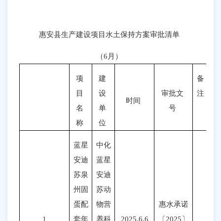
惠安县生产建设项目水土保持方案审批清单
（
6
月）
项
建
备
目
设
审批文
注
时间
名
单
号
称
位
蓝星
中化
安迪
蓝星
苏泉
安迪
州固
苏动
蛋配
物营
惠水承诺
1
套年
养科
2025.
6.6
〔
2025〕