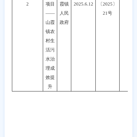
2
项目
霞镇
2025.6.12
〔
2025〕
——
人民
21号
山霞
政府
镇农
村生
活污
水治
理成
效提
升