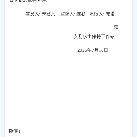
查人员名单等文件。
签发人
: 朱君凡 监督人: 连谷
填报人
:
陈诺
惠
安县
水土保持工作站
202
5
年
7
月
10
日
附表
1