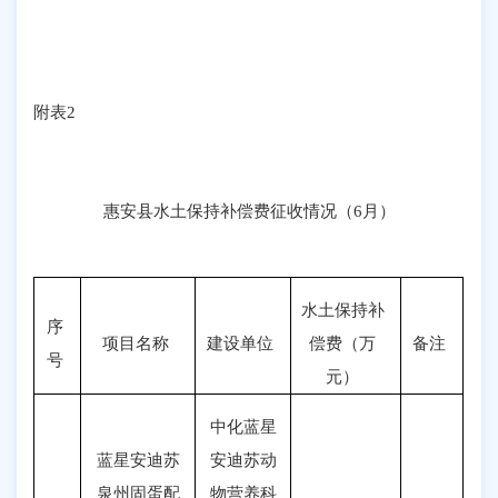
附表
2
惠安县水土保持补偿费征收情况（
6
月）
水土保持补
序
项目名称
建设单位
偿费（万
备注
号
元）
中化蓝星
蓝星安迪苏
安迪苏动
泉州固蛋配
物营养科