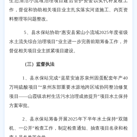
生态清洁小流域治理项目建后管护资金以奖代补复核工
作，督促和协助相关项目业主扎实落实河道施工、内页资
料整理等问题整改。
5、县水保站协助“惠安县紫山小流域2025年度省级
水土流失综合治理项目”业主进一步完善
前期筹备工作，并
督促
相关项目业主抓紧项目建设
。
（三）监督执法
1、县水保站
完成
“蓝星安迪苏泉州固蛋配套年产40
万吨硫酸项目”“泉州东部重要水源地跨区域协同整治修复
项目——山霞镇农村生活污水治理成效提升”项目水土保持
方案审批。
2、县水保站筹备开展2025年下半年水土保持“双随
机、一公开”检查工作，制定检查通知、抽查项目名录和检