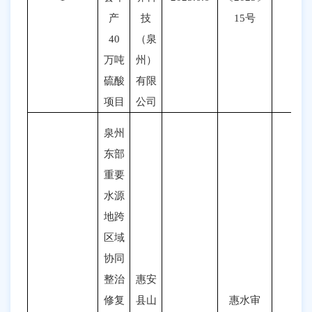
产
技
15号
40
（泉
万吨
州）
硫酸
有限
项目
公司
泉州
东部
重要
水源
地跨
区域
协同
整治
惠安
修复
县山
惠水审