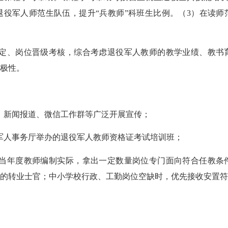
役军人师范生队伍，提升“兵教师”科班生比例。（3）在读
定、岗位晋
级考核
，综合考虑退役
军人
教师的教学业绩、教书
极性。
号、新闻报道、微信工作群等广泛开展宣传；
役军人事务厅举办的退役军人教师资格证考试培训班；
当年度教师编制实际，拿出一定数量岗位专门面向符合任教条
的转业士官；中
小学
校
行政、工勤岗
位空缺时，
优先接收安置
符