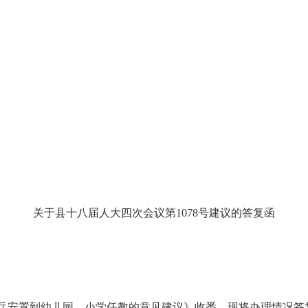
关于县十
八
届
人大四
次会议第
1078
号
建议
的答复函
兵安置到幼儿园、小学任教的意见建议》收悉，现将办理情况答