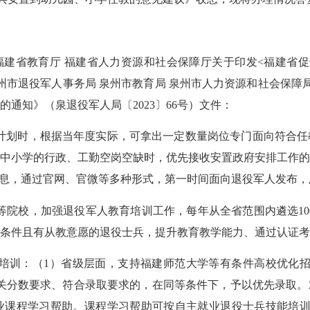
福建省教育厅
福建省人力资源和社会保障厅关于印发
<福建省
泉州市退役军人事务局 泉州市教育局 泉州市人力资源和社会保
通知》（泉退役军人局〔2023〕66号）文件
：
计划时，根据当年度实际，可拿出一定数量岗位专门面向符合任
中
小学的行政、工勤空岗
空缺时，
优先接收安置政府安排工作
信息，通过官网、官微等多种形式，第一时间面向退役军人发布
等院校，加强退役军人教育培训工作，每年从全省范围内遴选10
条件且有从教意愿的退役士兵，提升教育教学能力、通过认证考
的培训：（1）省级层面，支持福建师范大学等有条件高校优化
关分数要求、符合录取要求的，在同等条件下，予以优先录取
业课程学习帮助。课程学习帮助可按自主就业退役士兵技能培训