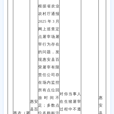
根据省农业
农村厅通报
2025年3月
网上巡查定
点屠宰场屠
宰行为存在
的问题，发
现
惠安县百
荣屠宰有限
责任公司
存
在场内监控
所有点位回
对
你当事人
放时间不
惠
惠安
在生猪屠宰
足；多数点
安
县百
过程中不遵
惠农（
屠
位名称标注
县