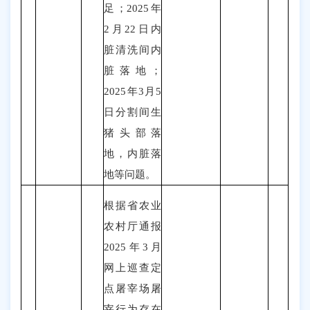
足；
2025
年
2
月
22
日内
脏清洗间内
脏落地；
2025
年
3
月
5
日分割间生
猪头部落
地，内脏落
地等问题。
根据省农业
农村厅通报
2025年3月
网上巡查定
点屠宰场屠
宰行为存在