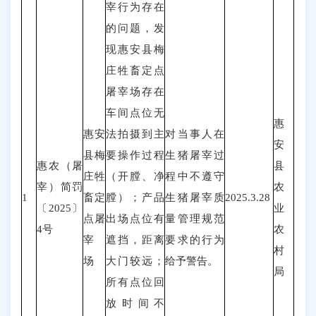
宰行为存在
的问题，发
现惠安县梅
庄牲畜定点
屠宰场存在
车间点位无
惠
惠安
法拍摄到主
对当事人在
安
县梅
要操作过程
生猪屠宰过
惠农（
屠
县
庄牲
（开膛、净
程中不遵守
宰
）
简罚
农
1
畜定
膛）；产品
生猪屠宰质
2025.3.28
〔202
5
〕
业
点屠
出场点位有
量管理规范
4
号
农
宰
遮挡，距离
要求的行为
村
场
大门较远；
给予警告。
局
所有点位回
放时间不