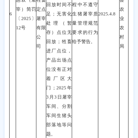
回放时间不
程中不遵守
宰
）
简罚
定点
农
6
足；无害化
生猪屠宰质
2025.4.8
〔202
5
〕
屠宰
业
处理（暂
量管理规范
12
号
有限
农
存）点位无
要求的行为
公
村
回放；牲畜
给予警告。
司
局
进厂点位，
产品出场点
位没有正对
着厂区大
门；2025年
3月
3
日屠宰
车间、分割
车间生猪头
部落地等问
题
。