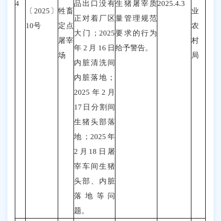
4
品出口没有
生猪屠宰质
2025.4.3
〔202
5
〕
牲畜
业
正对着厂区
量管理规范
10
号
定点
农
大门；2025
要求的行为
屠宰
村
年2月16日
给予警告。
场
局
内脏清洗间
内脏落地；
2
025年2月
17日分割间
生猪头部落
地；2
025年
2月
18日屠
宰车间生猪
头部、内脏
落地等问
题
。