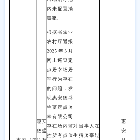
内未配置消
毒液
。
根据省农业
农村厅通报
2025年3月
网上巡查定
点屠宰场屠
宰行为存在
的问题，发
现
惠安德盛
牲畜定点屠
宰有限公司
惠安
惠
存在场内监
对
当事人在
德盛
安
控所有点位
生猪屠宰过
惠农（
屠
牲畜
县