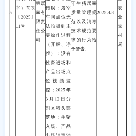
荣屠
守生猪屠宰
宰
）
简罚
错误；屠宰
农
5
宰有
质量管理规
2025.4.8
〔202
5
〕
车间点位无
业
限责
范以及消毒
11
号
法拍摄到主
农
任公
技术规范要
要操作过程
村
司
求的行为给
（开膛、净
局
予警告。
膛）；没有
牲畜进场和
产品出场点
位视频监
控；2025年
3月
12
日分
割区猪头部
落地；生猪
入场、产品
出场消毒池