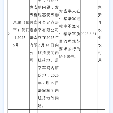
惠安
的问题，发
惠
对
当事人在
五柳
现
惠安五柳
安
生猪屠宰过
惠农（
屠
牲畜
牲畜定点屠
县
程中不遵守
宰
）
简罚
定点
宰有限公司
农
2
生猪屠宰质
2025.3.31
〔202
5
〕
屠宰
存在2025年
业
量管理规范
5
号
有限
2月14日内
农
要求的行为
公
脏清洗间内
村
给予警告。
司
脏落地、屠
局
宰车间内脏
落地；
2025
年2月15日
屠宰车间内
脏落地
等问
题
。