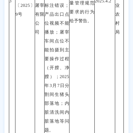
3
2025.4.2
量管理规范
〔202
5
〕
屠宰
标注错误；
业
要求的行为
9
号
有限
产品出口点
农
给予警告。
公
位视频不能
村
司
播放；屠宰
局
车间点位不
能拍摄到主
要操作过程
（开膛、净
膛）；2025
年3月7日分
割间生猪头
部落地；内
脏清洗间内
脏落地等问
题
。