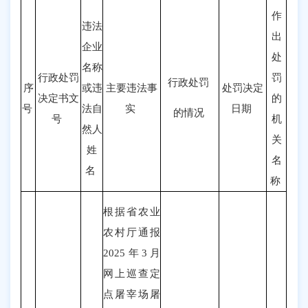
作
违法
出
企业
处
名称
行政处罚
罚
行政处罚
序
或违
主要违法事
处罚决定
决定书文
的
号
法自
实
日期
的情况
号
机
然人
关
姓
名
名
称
根据省农业
农村厅通报
2025
年
3
月
网上巡查定
点屠宰场屠