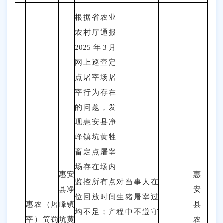
根据省农业
农村厅通报
2025年3月
网上巡查定
点屠宰场屠
宰行为存在
的问题，发
现
惠
安县净
峰镇坑黄牲
畜定点屠宰
场
存在场内
惠安
惠
监控所有点
对
当事人在
县净
安
位回放时间
生猪屠宰过
惠农（
屠
峰镇
县
均不足；产
程中不遵守
宰
）
简罚
坑黄
农