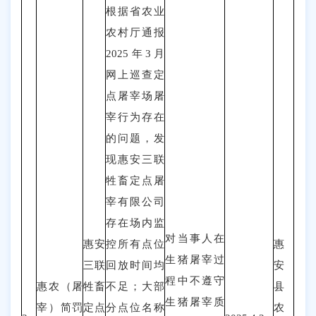
根据省农业
农村厅通报
2025年3月
网上巡查定
点屠宰场屠
宰行为存在
的问题，发
现
惠安三联
牲畜定点屠
宰有限公司
存在场内监
对
当事人在
惠安
控所有点位
惠
生猪屠宰过
三联
回放时间均
安
程中不遵守
惠农（
屠
牲畜
不足；大部
县
生猪屠宰质
宰
）
简罚
定点
分点位名称
农