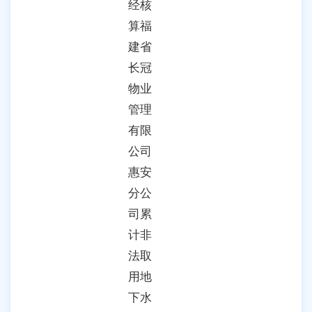
经核
算福
建省
长冠
物业
管理
有限
公司
惠安
分公
司累
计非
法取
用地
下水