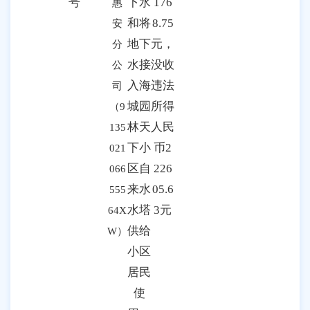
号
下水
176
惠
和将
8.75
安
地下
元，
分
水接
没收
公
入海
违法
司
城园
所得
（
9
林天
人民
135
下小
币2
021
区自
226
066
来水
05.6
555
水塔
3元
64X
供给
W
）
小区
居民
使