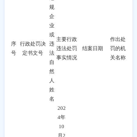
规
企
业
或
主要
行政
作出处
序
行政处罚决
违
违法
处罚
结案日期
罚的机
号
定书文号
法
事实
情况
关名称
自
然
人
姓
名
202
4年
10
月2