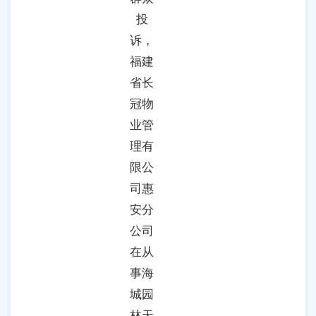
投
诉，
福建
省长
冠物
业管
理有
限公
司惠
安分
公司
在从
事海
城园
林天