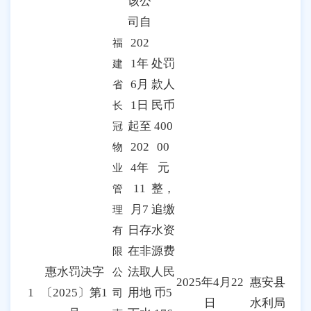
该公
司自
202
福
1年
处罚
建
6月
款人
省
1日
民币
长
起至
400
冠
202
00
物
4年
元
业
11
整，
管
月7
追缴
理
日存
水资
有
在非
源费
限
惠水罚决字
法取
人民
公
2025年4月22
惠安县
1
〔2025〕第1
用地
币5
司
日
水利局