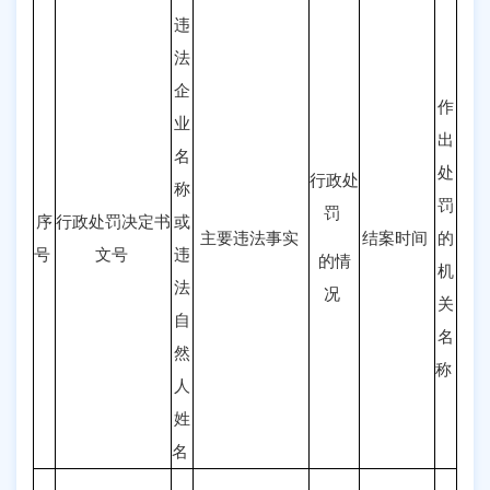
违
法
企
作
业
出
名
处
行政处
称
罚
罚
序
行政处罚决定书
或
主要违法事实
结案时间
的
号
文号
违
的情
机
法
况
关
自
名
然
称
人
姓
名