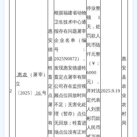
停业整
根据福建省动物
顿
1
卫生技术中心通
天，
处
惠
报存在问题屠宰
罚款人
安
企业名单（编
民币
陆
德
号：
仟
元整
盛
2025N0872），
惠
（￥：
牲
发现
惠安
德盛牲
安
6000
惠农
（
屠宰
）
畜
畜定点屠宰有限
县
元
），
立
定
公司存在监控视
农
2
并对法
2025.9.19
〔202
5
〕
16
号
点
频点位回放时间
业
定代表
屠
不足；
无害化处
农
人刘景
宰
理（暂存）点位
村
彬罚款
有
无回放；牲畜进
局
人民币
限
场点位没有正对
贰万壹