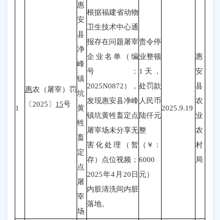
惠
根据福建省动物
安
卫生技术中心通
县
报存在问题屠宰
责令停
净
企业名单（编
业整顿
惠
峰
号：
1天，
安
镇
2025N0872），
处罚款
县
惠
农（屠宰）罚
坑
发现惠安县净峰
人民币
农
〔2025〕
15
号
1
黄
2025.9.19
镇坑黄牲畜定点
陆仟
元
业
牲
屠宰场未分享无
整
农
畜
害化处理（暂
（￥：
村
定
存）点位视频；
6000
局
点
2025年4月20日
元
）
屠
内脏清洗间内脏
宰
落地。
场