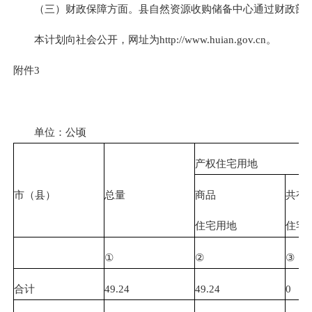
（三）财政保障方面。县自然资源收购储备中心通过财政部门
本计划向社会公开，网址为http://www.huian.gov.cn。
附件3
单位：公顷
产权住宅用地
市（县）
总量
商品
共有
住宅用地
住宅
①
②
③
合计
49.24
49.24
0