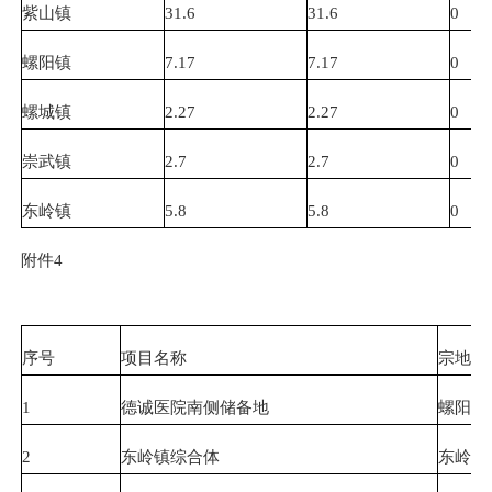
紫山镇
31.6
31.6
0
螺阳镇
7.17
7.17
0
螺城镇
2.27
2.27
0
崇武镇
2.7
2.7
0
东岭镇
5.8
5.8
0
附件4
序号
项目名称
宗地坐
1
德诚医院南侧储备地
螺阳镇
2
东岭镇综合体
东岭镇