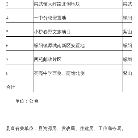
3
崇武镇大岞路北侧地块
崇武镇
4
一中分校安置地
螺阳镇
5
小桥春野文旅项目
紫山镇
6
螺阳镇原城南新区安置地
螺阳镇
7
西苑邮政片区
螺城镇
8
亮亮
中学西侧、两馆北侧
紫山镇
合计
单位：公顷
县直有关单位：县资源局、发改局、住建局、工信商务局。