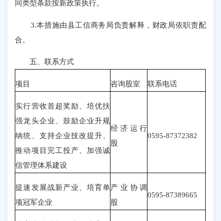
同类型条款按新政策执行。
3.本措施由县工信商务局负责解释，财政局依职责配
合。
五、联系方式
项目
咨询股室
联系电话
实行营收首超奖励、培优扶
强龙头企业、鼓励企业升规
经济运行
纳统、支持企业技改提升、
0595-87372382
股
推动项目完工投产、加强诚
信管理体系建设
提速发展战新产业、培育单
产业协调
0595-87389665
项冠军企业
股