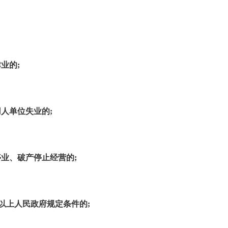
肄业的
;
用人单位失业的
;
停业、破产停止经营的
;
以上人民政府规定条件的
;