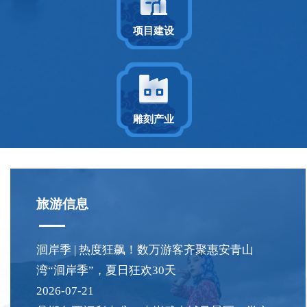
项目建设
雕刻产业
旅游信息
洄岸季 | 热度狂飙！数万游客齐聚惠安青山
湾“洄岸季”，夏日狂欢30天
2026-07-21