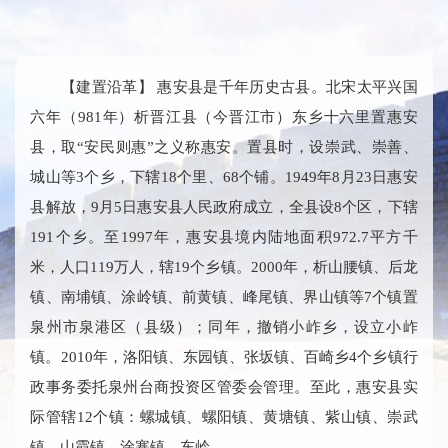
【建置沿革】 惠安县是千年历史古县。北宋太平兴国
六年（981年）析晋江县（今晋江市）东乡十六里置惠安
县，取“安民则惠”之义称惠安。置县时，设崇武、崇善、
城山等3个乡，下辖18个里、68个铺。1949年8月23日惠安
县解放，9月5日惠安县人民政府成立，全县设8个区，下辖
191个乡。至1997年，惠安县境内陆地面积972.7平方千
米，人口119万人，辖19个乡镇。2000年，析山腰镇、后龙
镇、南埔镇、涂岭镇、前黄镇、峰尾镇、界山镇等7个镇置
泉州市泉港区（县级）；同年，撤销小岞乡，设立小岞
镇。2010年，洛阳镇、东园镇、张坂镇、百崎乡4个乡镇行
政事务委托泉州台商投资区管委会管理。至此，惠安县实
际管辖12个镇：螺城镇、螺阳镇、黄塘镇、紫山镇、崇武
镇、山霞镇、涂寨镇、东岭...