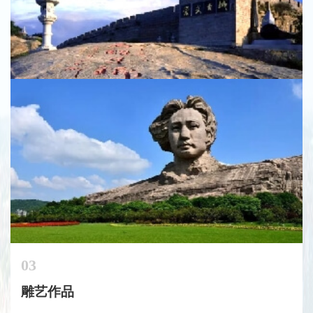
惠女品牌
03
雕艺作品