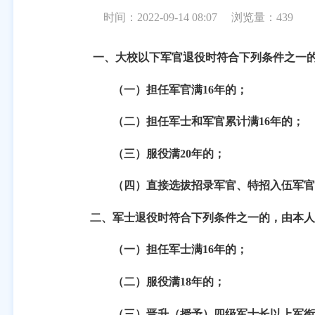
时间：2022-09-14 08:07
浏览量：
439
一、大校以下军官退役时符合下列条件之一
（一）担任军官满
16
年的；
（二）担任军士和军官累计满
16
年的；
（三）服役满
20
年的；
（四）直接选拔招录军官、特招入伍军官
二、军士退役时符合下列条件之一的，由本人
（一）担任军士满
16
年的；
（二）服役满
18
年的；
（三）晋升（授予）四级军士长以上军衔