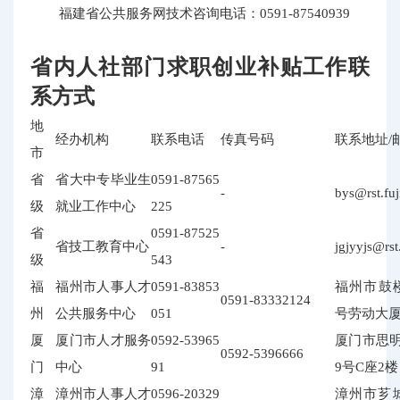
福建省公共服务网技术咨询电话：0591-87540939
省内人社部门求职创业补贴工作联
系方式
地
经办机构
联系电话
传真号码
联系地址/
市
省
省大中专毕业生
0591-87565
-
bys@rst.fuj
级
就业工作中心
225
省
0591-87525
省技工教育中心
-
jgjyyjs@rst
级
543
福
福州市人事人才
0591-83853
福州市鼓楼
0591-83332124
州
公共服务中心
051
号劳动大厦
厦
厦门市人才服务
0592-53965
厦门市思明
0592-5396666
门
中心
91
9号C座2楼
漳
漳州市人事人才
0596-20329
漳州市芗