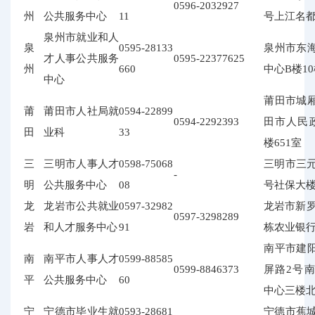
0596-2032927
州
公共服务中心
11
号上江名都
泉州市就业和人
泉
0595-28133
泉州市东
才人事公共服务
0595-22377625
州
660
中心B楼10
中心
莆田市城
莆
莆田市人社局就
0594-22899
0594-2292393
田市人民
田
业科
33
楼651室
三
三明市人事人才
0598-75068
三明市三元
-
明
公共服务中心
08
号社保大楼
龙
龙岩市公共就业
0597-32982
龙岩市新罗
0597-3298289
岩
和人才服务中心
91
栋农业银行
南平市建
南
南平市人事人才
0599-88585
0599-8846373
屏路2号
平
公共服务中心
60
中心三楼
宁
宁德市毕业生就
0593-28681
宁德市蕉城