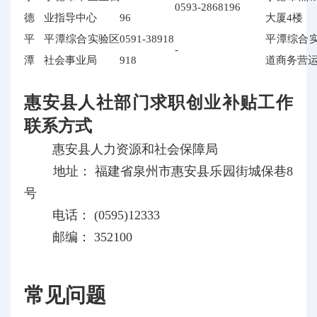
0593-2868196
德
业指导中心
96
大厦4楼
平
平潭综合实验区
0591-38918
平潭综合
-
潭
社会事业局
918
道商务营运
惠安县人社部门求职创业补贴工作
联系方式
惠安县人力资源和社会保障局
地址： 福建省泉州市惠安县乐园街城保巷8
号
电话： (0595)12333
邮编： 352100
常见问题