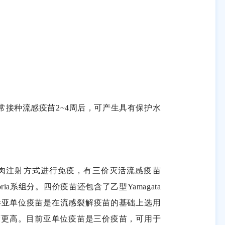
常接种流感疫苗
2~4
周后，可产生具有保护水
肉注射方式进行免疫，有三价灭活流感疫苗
ria
系组分。四价疫苗还包含了乙型
Yamagata
毒亚单位疫苗是在流感裂解疫苗的基础上选用
度更高。目前亚单位疫苗是三价疫苗，可用于