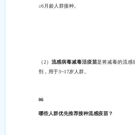
≥
6
月龄人群接种。
（
2
）
流感病毒减毒活疫苗
是将减毒的流感
剂，用于
3~17
岁人群。
06
哪些人群优先推荐接种流感疫苗？