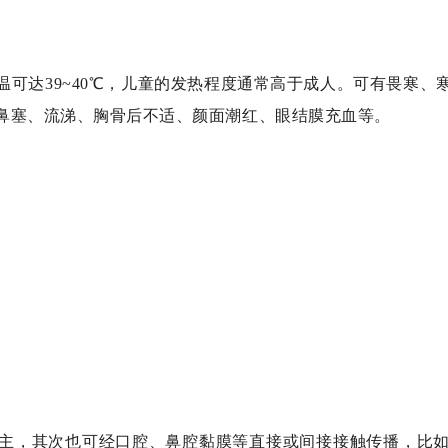
温可达
39~40
℃，儿童的发热程度通常高于成人。可有畏寒、
鼻塞、流涕、胸骨后不适、颜面潮红、眼结膜充血等。
主，其次也可经口腔、鼻腔黏膜等直接或间接接触传播，比