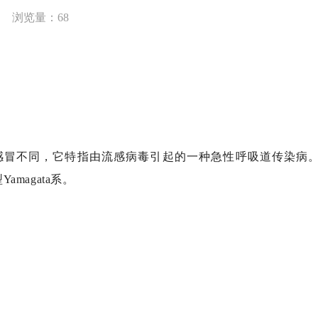
浏览量：
68
感冒不同，它特指由流感病毒引起的一种急性呼吸道传染病
型
Yamagata
系。