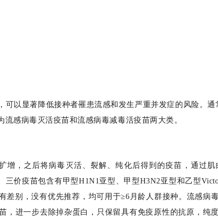
，可以显著降低接种者罹患流感和发生严重并发症的风险。通
为流感病毒灭活疫苗和流感病毒减毒活疫苗两大类。
扩增，之后将病毒灭活、裂解、纯化后得到的疫苗，通过肌
。三价疫苗包含有甲型
H1N1
亚型、甲型
H3N2
亚型和乙型
Victo
有差别，没有优先推荐，均可用于≥
6
月龄人群接种。流感病
苗，进一步去除掉杂蛋白，只保留具有免疫原性的抗原，纯