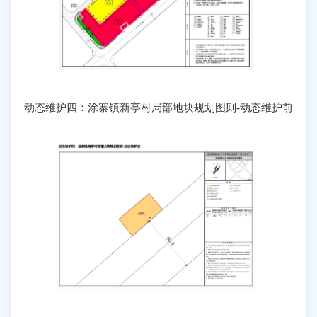
动态维护四：涂寨镇新亭村局部地块规划图则-动态维护前