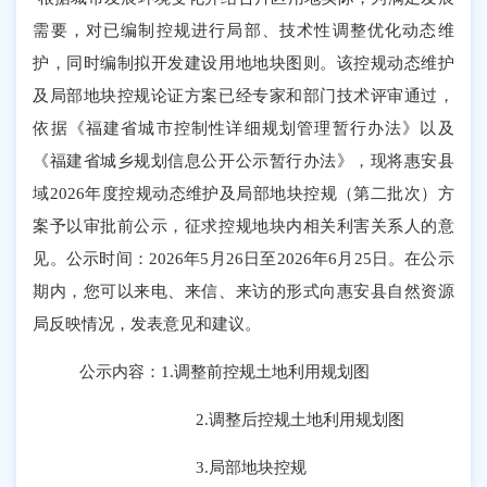
需要，对已编制控规进行局部、技术性调整优化动态维
护，同时编制拟开发建设用地地块图则。该控规动态维护
及局部地块控规论证方案已经专家和部门技术评审通过，
依据《福建省城市控制性详细规划管理暂行办法》以及
《福建省城乡规划信息公开公示暂行办法》，现将
惠安
县
域
202
6
年
度控规动态维护及局部地块控规
（第二批次）
方
案予以审批前公示，征求控规地块内相关利害关系人的意
见。
公示时间：
202
6
年
5
月
26
日至
202
6
年
6
月
25
日。
在公示
期内，您可以
来电、来信、来访的形式向惠安县
自然资源
局反映情况，发表
意见和建议
。
公示内容：
1.调整前控规土地利用规划图
2.调整后控规土地利用规划图
3.局部地块控规