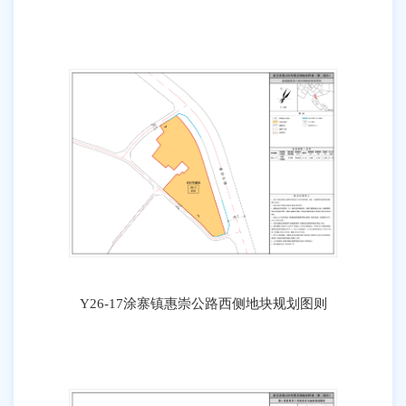
Y26-17涂寨镇惠崇公路西侧地块规划图则