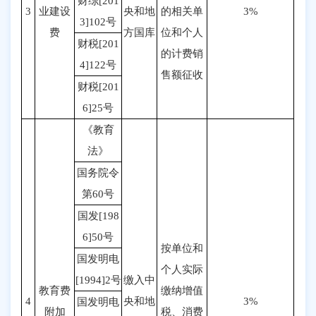
财综[201
3
业建设
央和地
的相关单
3%
3]102号
费
方国库
位和个人
财税[201
的计费销
4]122号
售额征收
财税[201
6]25号
《教育
法》
国务院令
第60号
国发[198
6]50号
按单位和
国发明电
个人实际
[1994]2号
缴入中
教育费
缴纳增值
4
央和地
3%
国发明电
附加
税、消费