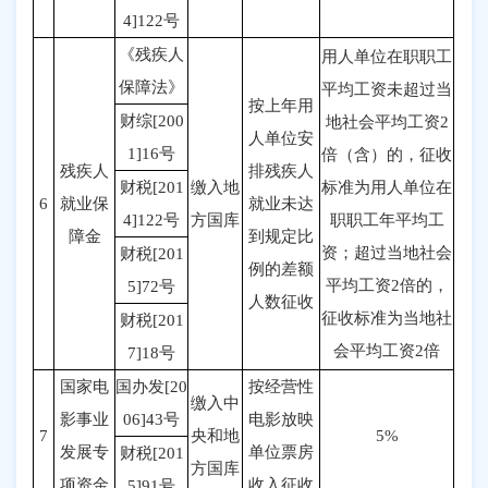
4]122号
《残疾人
用人单位在职职工
保障法》
平均工资未超过当
按上年用
财综[200
地社会平均工资2
人单位安
1]16号
倍（含）的，征收
残疾人
排残疾人
财税[201
缴入地
标准为用人单位在
6
就业保
就业未达
4]122号
方国库
职职工年平均工
障金
到规定比
资；超过当地社会
财税[201
例的差额
平均工资2倍的，
5]72号
人数征收
征收标准为当地社
财税[201
会平均工资2倍
7]18号
国家电
国办发[20
按经营性
缴入中
影事业
06]43号
电影放映
7
央和地
5%
发展专
单位票房
财税[201
方国库
项资金
收入征收
5]91号