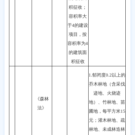
积征收；
容积率大
于4的建设
项目，按
容积率为4
的建筑面
积征收
1.郁闭度0.2以上的
乔木林地（含采伐
迹地、火烧迹
《森林
地）、竹林地、苗
法》
圃地，每平方米15
元；灌木林地、疏
林地、未成林造林