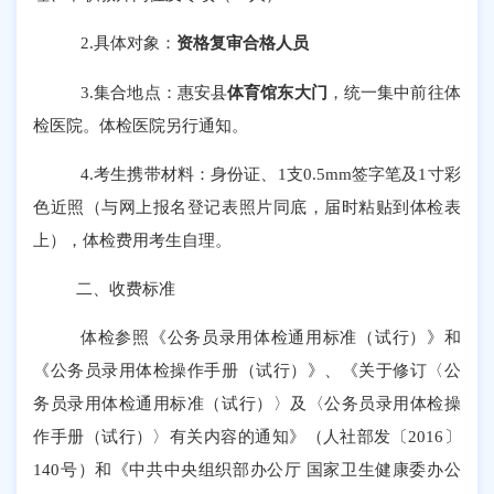
2.
具体对象：
资格复审合格人员
3.
集合地点：
惠安
县
体育馆东大门
，统一集中
前往体
检医院
。
体检医院另行通知。
4.
考生携带材料：身份证、
1
支
0.5mm
签字笔及
1
寸彩
色近照（与网上报名登记表照片同底，届时粘贴到体检表
上
）
，
体检费用
考生自理
。
二、收费标准
体检参照《公务员录用体检通用标准（试行）》和
《公务员录用体检操作手册（试行）》、《关于修订〈公
务员录用体检通用标准（试行）〉及〈公务员录用体检操
作手册（试行）〉有关内容的通知》
（
人社部发〔
2016
〕
140
号
）
和《中共中央组织部办公厅 国家卫生健康委办公