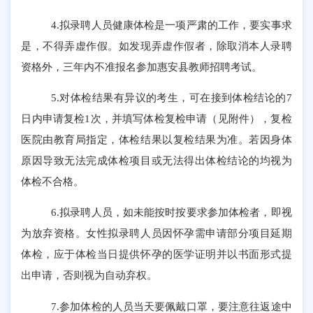
4.拟录聘人员健康体检是一项严肃的工作，要实事求
是，不得弄虚作假。如发现弄虚作假者，除取消本人录聘
资格外，三年内不准报名参加惠安县教师招聘考试。
5.对体检结果有异议的考生，可在接到体检结论的7
日内申请复检1次，
并填写体检复检申请（见附件），
复检
医院由教育局指定，体检结果以复检结果为准。若因身体
原因导致无法完成体检项目或无法得出体检结论的均视为
体检不合格。
6.拟录聘人员，如未能按时按要求参加体检者，即视
为放弃资格。女性拟录聘人员因怀孕需申请部分项目延期
体检
，
应于体检当日提供怀孕的医学证明并以书面形式提
出申请，否则视为自动弃权。
7.参加体检的人员
当天要佩戴口罩，要
注意往返途中