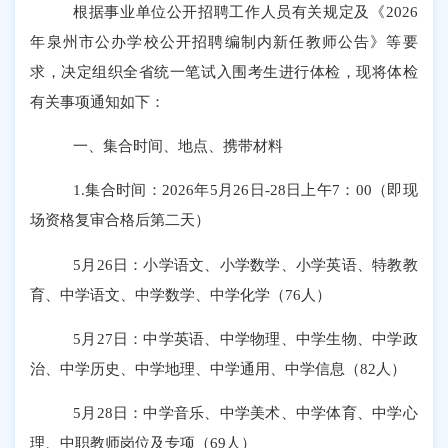
根据事业单位公开招聘工作人员有关规定及《
202
6
年
泉州市公办学校
公开招聘编制内新任教师公告》等要
求，决定组织
全省统一笔试
入围考生进行体检，现将体检
有关事项通知如下：
一、集合时间、地点、携带材料
1.
集合时间：
2026
年
5
月
26
日
-28
日上午
7
：
00
（即现
场资格复审合格后第二天）
5
月
26
日：小学语文、小学数学、小学英语、特教教
育、中学语文、中学数学、中学化学（
76
人）
5
月
27
日：中学英语、中学物理、中学生物、中学政
治、中学历史、中学地理、中学通用、中学信息（
82
人）
5
月
28
日：中学音乐、中学美术、中学体育、中学心
理
、
中职教师岗位
及专项
（
6
9
人）