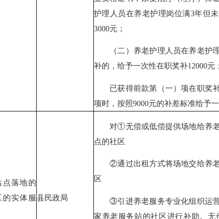
护理人员在养老护理岗位满3年但未
3000元；
（二）养老护理人员在养老护理岗
补的，给予一次性在职奖补12000元
已获得前款第（一）项在职奖补
项时，按照9000元的补差标准给予
对①无偿或低偿提供场地给养老
点的社区
②通过出租方式将场地交给养老
区
站点落地的
区的实体服
县民政局
③引进养老服务专业化组织运营
家养老服务站的社区进行补助。无偿