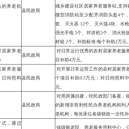
城乡建设社区居家养老服务站,支持
站的养老机
县民政局
微型消防站至少配齐消防头盔4个 
套、灭火器 12个、灭火毯4块、水
强光手电 5个、对讲机5个、消火栓
材箱 2个。补助标准:每个补助2万元
村居家养老
对日常运行优秀的农村居家养老服
县民政局
）
目补助4万元。
居家养老服
对开展日常运营工作的农村居家养
、日间照料
县民政局
个项目补助0.5万元；对日间照料
元。
对用房属自建，经民政部门备案，核
县民政局
的新增非营利性民办养老机构和列入
老机构，每张床位各级财政一次性补助
方式，通过
镇级敬老院、养老服务照料中心，