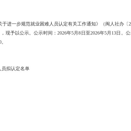
关于进一步规范就业困难人员认定有关工作通知》（闽人社办〔
），现予以公示。公示时间：
202
6
年
5
月
8
日至
202
6
年
5
月
13
日。公
0
。
人员拟认定名单