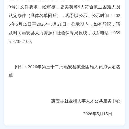
9号）文件
要求
，经审核，
史美英
等
9
人符合就业困难人员
认定条件（具体名单附后），现予以公示。公示时间：
202
6
年
5
月
15
日至
202
6
年
5
月
21
日。公示期内，如有异议，请
及时向惠安县人力资源和社会保障局反映，联系电话：
059
5-87382100
。
附件
：
202
6
年
第三十二批
惠安县就业困难人员拟认定名
单
惠安县就业和人事人才公共服务中心
2026年5月15
日