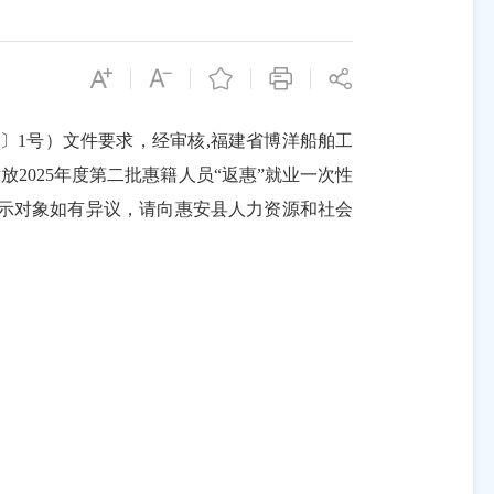
〕
1
号）
文件要求
，经审核
,福建省博洋船舶工
发放
2025
年度第二批惠籍人员
“返惠”就业一次性
示对象如有异议，请向
惠安县
人力资源和社会