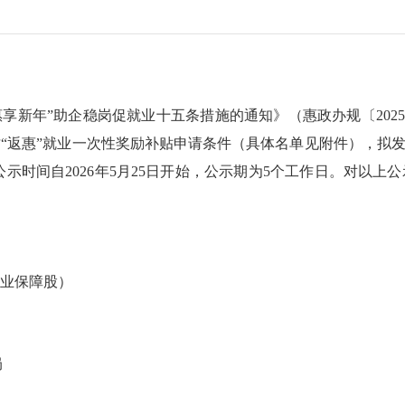
惠享新年”助企稳岗促就业十五条措施的通知》（惠政办规
〔
2025
才
“返惠”就业一次性奖励补贴申请条件（具体名单见附件）
，拟
公示时间自
2026
年
5
月
25
日开始，公示期为
5
个
工作日。
对以上公
业保障股）
局