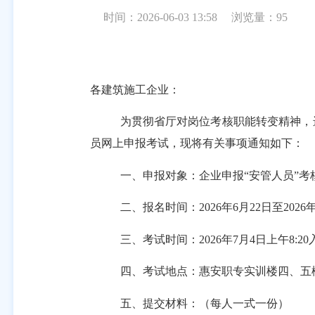
时间：2026-06-03 13:58
浏览量：
95
各建筑施工企业
：
为贯彻省厅对岗位考核职能转变精神，
员网上申报考试
，
现将有关事项通知如下：
一、
申报对象：
企业申报
“
安管
人员
”考
二、报名时间：
20
26
年
6
月
22
日
至
20
26
三、考试时间：
20
26
年
7
月
4
日上午
8
:
20
四、考试地点：
惠安职专实训楼四、五
五、提交材料：
（每人一式一份）