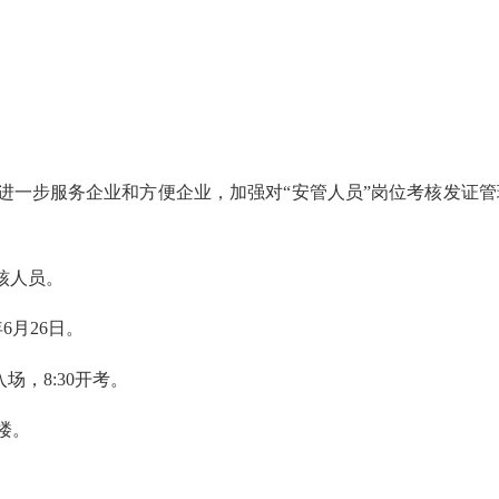
进一步服务企业和方便企业，加强对
“
安管
人员
”岗位考核发证
核人员。
年
6
月
26
日。
入场，8
:
30开考
。
楼。