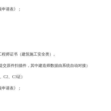
核申请表》；
工程师证
书（建筑施工安全类）。
提交原件
扫描
件，
其中
建造师数据由系统自动对接
）
1、C2、C3证）
核申请表》；