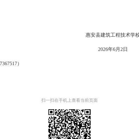
惠安县
建筑工程技术学
20
26
年
6
月
2
日
7367517
）
扫一扫在手机上查看当前页面