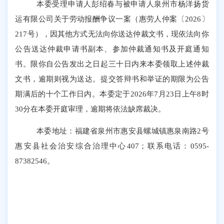
本委受理申请人
彭绍春
与被申请人
泉州市杨洋扬货
运有限公司
关于
劳动报酬争议
一案（惠劳人仲案〔
2026〕
217号），因其他方式无法向你送达仲裁文书，现依法向你
公告送达仲裁申请书副本、参加仲裁通知书及开庭通知
书。限你自公告发出之日起三十日内来本委领取上述仲裁
文书，逾期则视为送达。提交答辩书和举证的期限为公告
期满后的十个工作日内。本委定于
2026年7月23日上午8时
30分
在本委开庭审理，逾期将依法缺席裁决。
本委地址：
福建省泉州市惠安县螺城镇惠泉南路
2号
惠安县社会治安综合治理中心407
；联系电话：
0595-
87
382546
。