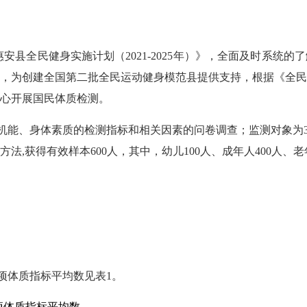
惠安县全民健身实施计划（
2021-2025
年）》，全面及时系统的了
，为创建全国第二批全民运动健身模范县提供支持，根据《全
心开展国民体质检测。
机能、身体素质的检测指标和相关因素的问卷调查；监测对象为
方法
,
获得有效样本
600
人，其中，幼儿
100
人、成年人
400
人、老
项体质指标平均数见表
1
。
项体质指标平均数