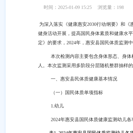
时间：2025-01-09 15:25
浏览量：
198
为深入落实《健康惠安
2030
行动纲要》和《
健身活动开展，提高国民身体素质和健康水平
定》的要求，
2024
年，惠安县国民体质监测中
本次检测内容主要包含身体形态、身体
人。本次监测采用多阶段分层随机整群抽样的
一、惠安县民体质健康基本情况
（一）国民体质单项指标
1.
幼儿
2024
年惠安县国民体质健康监测幼儿各
表
1 2024
年惠安县国民体质监测幼儿各