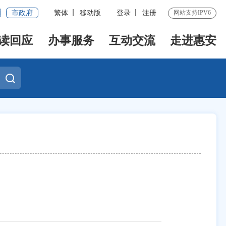
市政府
繁体
移动版
登录
注册
网站支持IPV6
读回应
办事服务
互动交流
走进惠安