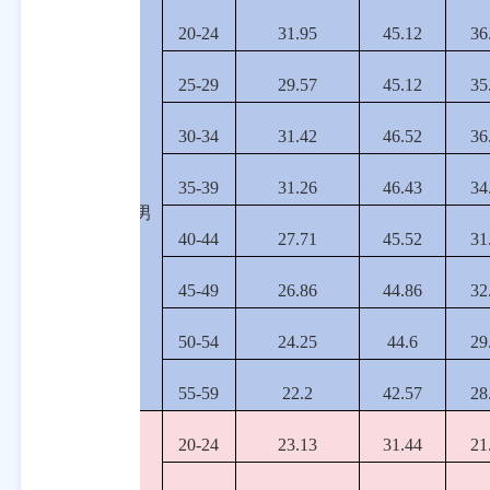
20-24
31.95
45.12
36
25-29
29.57
45.12
35
30-34
31.42
46.52
36
35-39
31.26
46.43
34
男
40-44
27.71
45.52
31
45-49
26.86
44.86
32
50-54
24.25
44.6
29
55-59
22.2
42.57
28
20-24
23.13
31.44
21