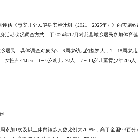
观评估《惠安县全民健身实施计划（
2021
—
2025
年）》的实施效
身活动状况调查方式，于
2024
年
12
月对我县城乡居民参加体育健
城乡居民，具体调查对象为
3
～
6
周岁幼儿的监护人，
7
～
18
周岁儿
，女性占
44.8%
；
3
～
6
岁幼儿
192
人，
7
～
18
岁儿童青少年
286
人
例
每周参加
1
次及以上体育锻炼人数比例为
76.8%
，高于全国
9.3
百分