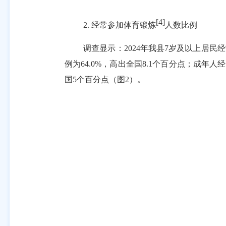
[4]
2.
经常参加体育锻炼
人数比例
调查显示：
2024
年我县
7
岁及以上居民经
例为
64.0%
，高出全国
8.1
个百分点；成年人经
国
5
个百分点（图
2
）。