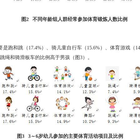
图
2
不同年龄组人群经常参加体育锻炼人数比例
要是跑和跳（
17.4%
）、骑儿童自行车（
15.6%
）、体育游戏（
1
跳绳和骑滑板车的比例高于男孩（图
3
）。
图
3 3
～
6
岁幼儿参加的主要体育活动项目及比例