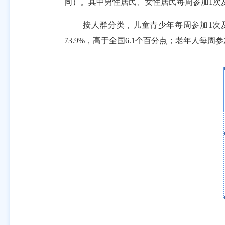
同）。其中男性居民、女性居民每周参加
1
次
按人群分类，儿童青少年每周参加
1
次
73.9%
，高于全国
6.1
个百分点；老年人每周参