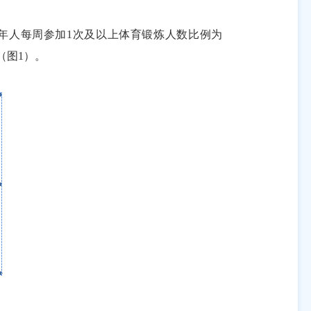
年人每周参加
1
次及以上体育锻炼人数比例为
（图
1
）。