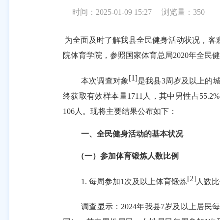
时间：2025-01-09 15:27
浏览量：
350
为全面及时了解我县全民健身活动状况，客
院体育学院，参照国家体育总局
2020
年全民健
[1]
本次调查对象
是我县
3
周岁及以上的
终获取有效样本量
1711
人，其中男性占
55.2%
106
人。现将主要结果公布如下：
一、
全民健身活动的基本状况
（一）参加体育锻炼人数比例
[2]
1.
每周参加
1
次及以上体育锻炼
人数比
调查显示：
2024
年我县
7
岁及以上居民