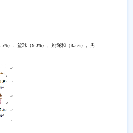
4.5%
）、篮球（
9.0%
）、跳绳和（
8.3%
）。男