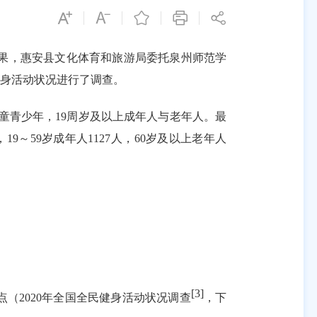
果，惠安县文化体育和旅游局委托泉州师范学
身活动状况进行了调查。
童青少年，
19
周岁及以上成年人与老年人。最
，
19
～
59
岁成年人
1127
人，
60
岁及以上老年人
[3]
点（
2020
年全国全民健身活动状况调查
，下