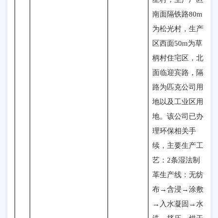
南面隔铁路80m
为松光村，生产
区西面50m为草
柄村住宅区，北
面临迎宾路，隔
路为匹克公司用
地以及工业区用
地。该公司已办
理环保相关手
续，主要生产工
艺：2条湿法制
革生产线
：
无纺
布→含浸→涂敷
→入水凝固→水