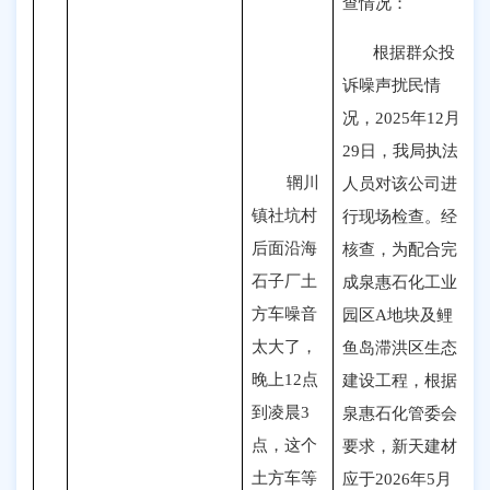
查情况：
根据群众投
诉噪声扰民情
况，2025年12月
29日，我局执法
辋川
人员对该公司进
镇社坑村
行现场检查。经
后面沿海
核查，为配合完
石子厂土
成泉惠石化工业
方车噪音
园区A地块及鲤
太大了
，
鱼岛滞洪区生态
晚上12点
建设工程，根据
到凌晨3
泉惠石化管委会
点，这个
要求，新天建材
土方车等
应于2026年5月