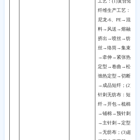
工艺：(1)复合短
纤维生产工艺：
尼龙-6、PE→混
料→风送→熔融
挤出→喷丝→纺
丝→络筒→集束
→牵伸→紧张热
定型→卷曲→松
弛热定型→切断
→成品短纤；(2)
针刺无纺布：短
纤→开包→梳棉
→铺棉→预针刺
→主针刺→定型
→无纺布；(3)超