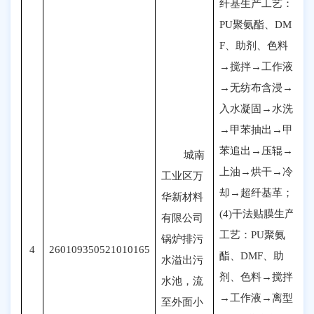
纤基生产工艺：
PU聚氨酯、DM
F、助剂、色料
→搅拌→工作液
→无纺布含浸→
入水凝固→水洗
→甲苯抽出→甲
苯追出→压辊→
城南
上油→烘干→冷
工业区
万
却→超纤基革；
华新材料
(4)干法贴膜生产
有限公司
工艺：PU聚氨
锅炉排污
4
260109350521010165
酯、DMF、助
水溢出污
剂、色料→搅拌
水池
，
流
→工作液→离型
至外面小