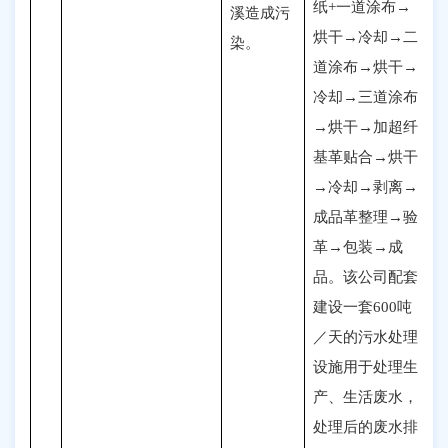
纸+一道涂布→
溪造成污
烘干→冷却→二
染。
道涂布→烘干→
冷却→三道涂布
→烘干→加超纤
基革贴合→烘干
→冷却→剥离→
成品革整理→验
革→包装→成
品。该公司配套
建设一套600吨
／天的污水处理
设施用于处理生
产、生活废水，
处理后的废水排