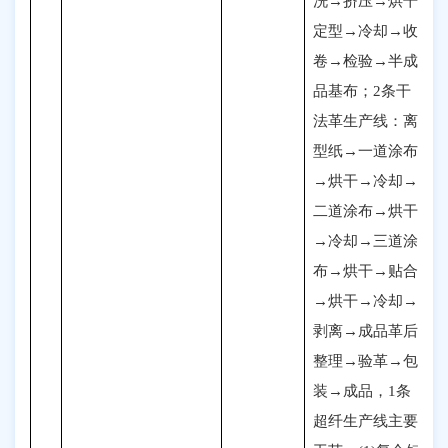
洗→挤压→烘干
定型→冷却→收
卷→检验→半成
品基布；2条干
法革生产线
：
离
型纸→一道涂布
→烘干→冷却→
二道涂布→烘干
→冷却→三道涂
布→烘干→贴合
→烘干→冷却→
剥离→成品革后
整理→验革→包
装→成品
，
1条
超纤生产线主要