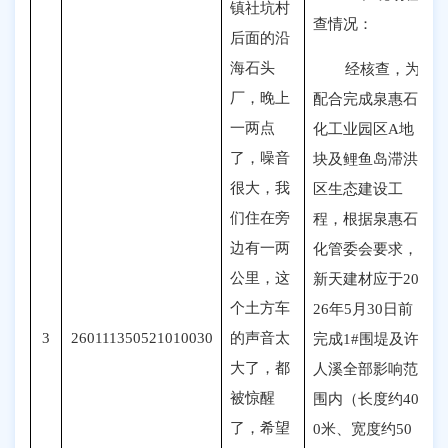
镇社坑村
查情况：
后面的沿
海石头
经核查
，
为
厂，晚上
配合完成泉惠石
一两点
化工业园区A地
了，噪音
块及鲤鱼岛滞洪
很大，我
区生态建设工
们住在旁
程，根据泉惠石
边有一两
化管委会要求，
公里，这
新天建材应于20
个土方车
26年5月30日前
3
260111350521010030
的声音太
完成1#围堤及许
大了，都
人溪全部影响范
被惊醒
围内（长度约40
了，希望
0米、宽度约50