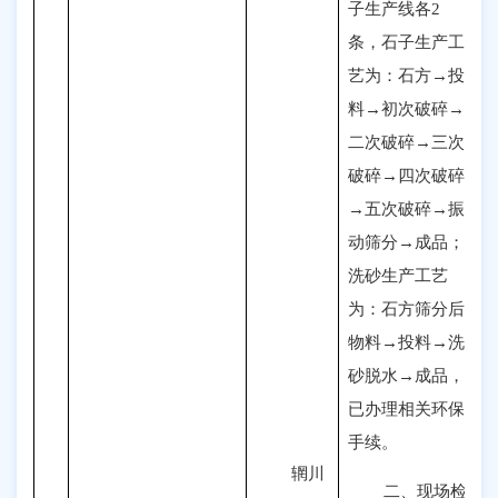
子生产线各2
条，石子生产工
艺为：石方→投
料→初次破碎→
二次破碎→三次
破碎→四次破碎
→五次破碎→振
动筛分→成品；
洗砂生产工艺
为
：
石方筛分后
物料→投料→洗
砂脱水→成品
，
已办理相关环保
手续
。
辋川
二、现场检