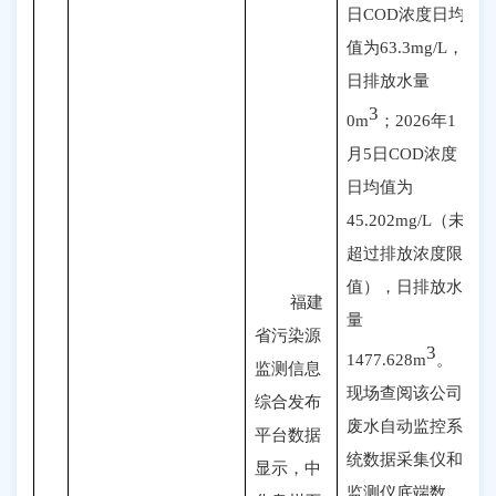
日COD浓度日均
值为63.3mg/L，
日排放水量
3
0m
；2026年1
月5日COD浓度
日均值为
45.202mg/L（未
超过排放浓度限
值），日排放水
福建
量
省污染源
3
1477.628m
。
监测信息
现场查阅该公司
综合发布
废水自动监控系
平台数据
统数据采集仪和
显示，中
监测仪底端数