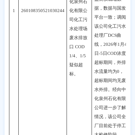
化泉州石
据，数据与国发
1
260108350521030244
化有限公
平台一致；调阅
司化工污
该公司化工污水
水处理场
处理厂DCS曲
废水排放
线，2026年1月4
口 COD
日-5日COD浓度
1/4、1/5
超标期间，外排
疑似超
水流量均为0，
标
。
超标期间均无废
水外排。经向中
化泉州石化有限
公司进一步了解
情况，该公司全
厂目前处于停工
大检修阶段。