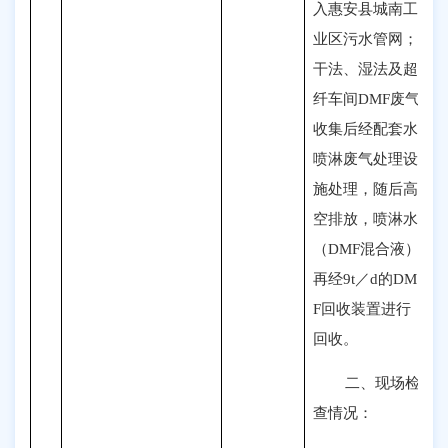
入惠安县城南工
业区污水管网；
干法、湿法及超
纤车间DMF废气
收集后经配套水
喷淋废气处理设
施处理
，随
后高
空排放，喷淋水
（DMF混合液）
再经9t／d的DM
F回收装置
进行
回收
。
二、
现场检
查情况
：