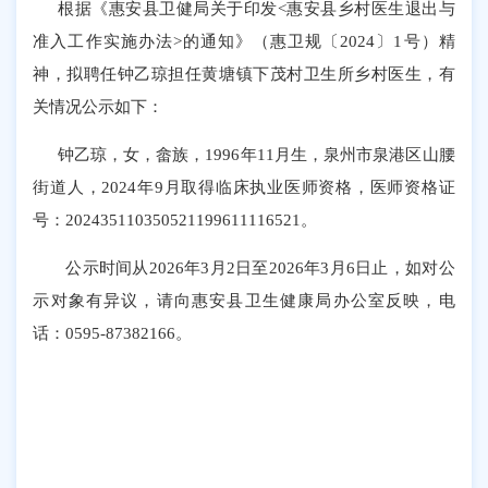
根据
《
惠安县卫健局关于印发
<
惠安县乡村医生退出与
准入工作实施办法
>
的通知
》（
惠卫规
〔
2024
〕
1号
）
精
神，拟聘任
钟乙琼担任黄塘镇下茂村
卫生所乡村医生，有
关情况公示如下：
钟乙琼，女，畲族，
1996年11月生，泉州市泉港区山腰
街道人，2024年9月取得临床执业医师资格，医师资格证
号：202435110350521199611116521。
公示时间从
2026
年
3
月
2
日至
20
26
年
3
月
6
日止，如对公
示对象有异议，请向惠安县
卫生健康
局办公室反映，电
话：
0595-87382166。