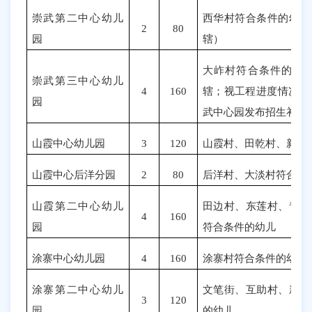
崇武第二中心幼儿
西华村符合条件的幼儿
2
80
园
辖）
大岞
村符合条件的幼
崇武第
三
中心幼儿
4
160
辖
；视工程进度情况决
园
武中心园发布招生补充
山霞中心幼儿园
3
120
山霞村、田乾村、新塘
山霞中心后洋分园
2
80
后洋村、大淡村符合条
山霞第二中心幼儿
田边村、东莲村、青山
4
160
园
符合条件的幼儿
涂寨中心幼儿园
4
160
涂寨村符合条件的幼儿
涂寨第二中心幼儿
文笔街、互助村、新亭
3
120
园
的幼儿