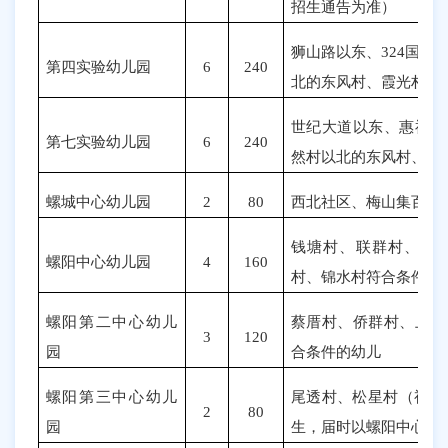
招生通告为准）
狮山路以东、
324
国道
第四实验幼儿园
6
240
北的东风村、霞光村符
世纪大道以东、惠福路
第七实验幼儿园
6
240
然村以北的东风村、溪
螺城中心幼儿园
2
80
西北社区、梅山集百家
钱塘村、
联群村、金
螺阳中心幼儿园
4
160
村、锦水村
符合条件的
螺阳第二中心幼儿
蔡厝村、
侨群村、上坂
3
120
园
合条件的幼儿
螺阳第三中心幼儿
尾透村、松星村（视工
2
80
园
生，届时以螺阳中心园