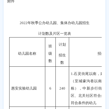
附件
2022年秋季公办幼儿园、集体办幼儿园招生
计划数及片区一览表
计划
班
幼儿园名称
级
招生范
招生
数
数
1.
石灵街尾以南，建设
（至城壕沟巷以南，
惠安实验幼儿园
6
240
栋），中新步行街以
区、北关社区符合条件
符合条件的幼儿