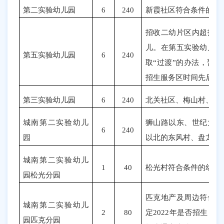
第二实验幼儿园
6
240
新霞社区符合条件的幼
招收二幼
片区内超
招生
儿。在第五实
验
幼
儿园
第五实验幼儿园
6
240
取
“
过渡
”
的办法，暂时
招生服务区时间先后顺
第三实验幼儿园
6
240
北关社区、梅山村、南
城南第二实验幼儿
狮山路以东、世纪大道
6
240
园
以北的东风村、盘龙村
城南第二实验幼儿
1
40
松光村符合条件的幼儿
园松光分园
匹克地产及周边符合条
城南第二实验幼儿
2
80
定
2022
年是否招生，届
园匹克分园