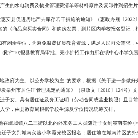
产生的水电消费及物业管理费清单等材料原件及复印件到招生片
发惠安县促进房地产去库存若干措施的通知》（惠政办规〔
2022
案的《商品房买卖合同》和购房发票，到片区内学校报名登记，
如有剩余学位，为避免浪费优质教育资源，满足人民群众需求，
》
(
附件
10)
报县教育局审批。完小扩招工作由所在镇中心小学负
入地政府为主、以公办学校为主”的要求，根据《关于进一步做好
印发泉州市居住证管理规定的通知》（泉政文〔
2016
〕
124
号）文
迁子女。具有居住证及务工证明（劳动合同或营业执照）且目
入学，由县教育局根据学校生源及学位情况统筹安排。
地在螺城镇八二三街以北的外来务工人员随迁子女到溪南实验小
随迁子女到城南实验小学霞光校区报名；居住地在城南片区的外