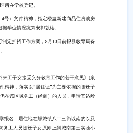
区所在学校登记。
〕
4
号）文件精神，指定楼盘新建商品住房购房
根据学位情况统筹安排就读。
可制定扩招工作方案，
8
月
10
日前报县教育局备
责。
外来工子女接受义务教育工作的若干意见》
(
泉
件精神，落实以
“居住证”为主要依据的随迁子
前仍在该区域务工（经商）的人员，申请其适龄
学报名；居住地在螺城镇八二三街以南的以及
来务工人员随迁子女原则上到城南第三实验小