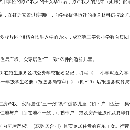
占用学位的原产权人的子女毕业后，原产权人的兄弟（姐妹）的
童，在征迁安置过渡期间，向学校提供拆迁的相关材料仍按原户
与“多校片区”相结合招生入学的办法，成立第三实验小学教育集
住房产权、实际居住
“三一致”条件的适龄儿童。
所在招生服务区域公办学校报名登记，填写《
小学就近入学
学一年级学生名册（报送县局核审）》（附件
9
）后报送县教育局
住房产权、实际居住
“三一致”条件适龄儿童（如：户口迟迁，
住地与户口所在地不一致，可携带户口簿及房产证原件及复印件
区内房屋产权证（或购房合同）且实际居住者的直系子女。携带