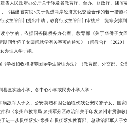
福建省人民政府办公厅关于转发省教育厅、台办、财政厅、团省
）、《福建省贯彻
<
关于促进两岸经济文化交流合作的若干措施
>
行政主管部门提出申请，教育行政主管部门审核后，统筹安排到
就读小学的，依据国务院侨务办公室、教育部《关于华侨子女
情期间华侨子女回闽就学有关事项的通知》（闽教合作〔
2020
〕
女办理入学手续。
据《学校招收和培养国际学生管理办法》（教育部、外交部、公
到县直实验小学
、
各中心小学或民办小学入学：
和病故军人子女、公安英烈和因公牺牲伤残公安民警子女、国家
文件和《泉州市教育局
泉州军分区政治部关于印发泉州市贯彻教
关于进一步贯彻落实
<
泉州市贯彻落实教育部、总政治部军人子