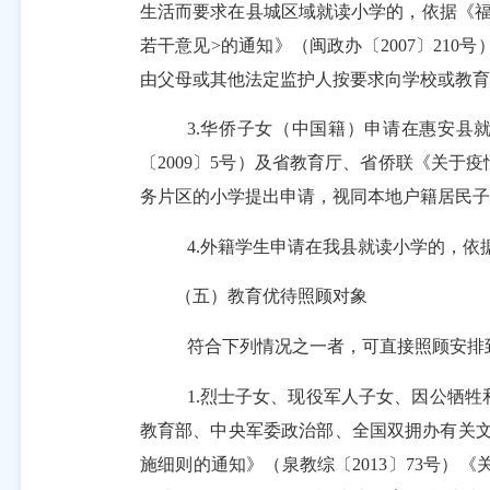
生活而要求在县城区域就读小学的，依据《
若干意见
>
的通知》（闽政办〔
2007
〕
210
号
由父母或其他法定监护人按要求向学校或教育
3.
华侨子女（中国籍）申请在惠安县
〔
2009
〕
5
号）及省教育厅、省侨联《关于疫
务片区的小学提出申请，视同本地户籍居民子
4.
外籍学生申请在我县就读小学的，依
（五）教育优待照顾对象
符合下列情况之一者，可直接照顾安排
1.
烈士子女、现役军人子女、因公牺牲
教育部、中央军委政治部、全国双拥办有关
施细则的通知》（泉教综〔
2013
〕
73
号）《