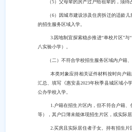
（
5
）父母辈的房产过户给祖辈的，须待
（
6
）因城市建设涉及住房拆迁的适龄儿
的招生服务区域入学。
3.
因地制宜探索稳步推进
“单校片区”
八实验小学）。
（二）不符合学校招生服务区域内户籍、
本类对象应持相关证件材料按时向户籍
汇总、填写《惠安县
2023
年秋季县城区域小
公办学校入学。
1.
户籍在招生片区内，但不符合户籍、
等），其户口簿未能体现招生片区，或实际居
2.
买房且实际居住者子女。持有招生片