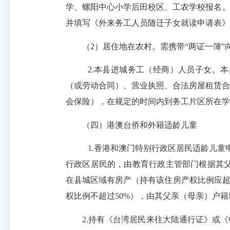
学、螺阳中心小学后田校区、工农学校报名
并填写《外来务工人员随迁子女就读申请表》
（
2
）居住地在农村。需携带
“两证一簿
2.
本县进城务工（经商）人员子女。本
（或劳动合同）、营业执照、合法房屋租赁合
会保险），在规定的时间内到务工片区所在学
（四）港澳台侨和外籍适龄儿童
1.
香港和澳门特别行政区居民适龄儿童
行政区居民的，由教育行政主管部门根据其
在县城区域有房产（持有该住房产权比例应
权比例不超过
50%
），由其父亲（母亲）户籍
2.
持有《台湾居民来往大陆通行证》或《