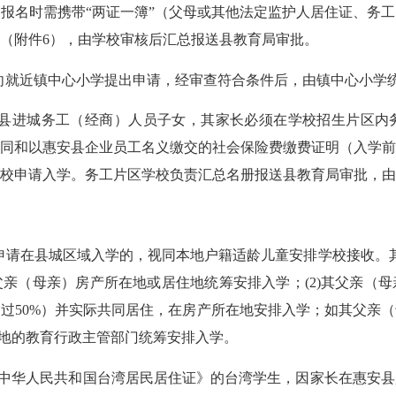
。报名时需携带
“两证一簿”（父母或其他法定监护人居住证、务
（附件
6
），由学校审核后汇总报送县教育局审批。
”向就近镇中心小学提出申请，经审查符合条件后，由镇中心小学
县进城务工（经商）人员子女，其家长必须在学校招生片区内
同和以惠安县企业员工名义缴交的社会保险费缴费证明（入学
校申请入学。务工片区学校负责汇总名册报送县教育局审批，由
申请在县城区域入学的，视同本地户籍适龄儿童安排学校接收。
父亲（母亲）房产所在地或居住地统筹安排入学；
(2)
其父亲（母
超过
50%
）并实际共同居住，在房产所在地安排入学；如其父亲（
地的教育行政主管部门统筹安排入学。
中华人民共和国台湾居民居住证》的台湾学生，因家长在惠安县