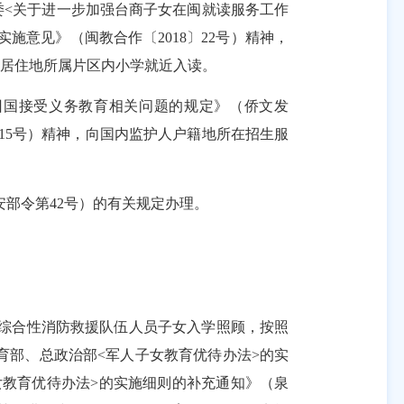
委
<
关于进一步加强台商子女在闽就读服务工作
实施意见》（闽教合作〔
2018
〕
22
号）精神，
居住地所属片区内小学就近入读。
回国接受义务教育相关问题的规定》（侨文发
15
号）精神，向国内监护人户籍地所在招生服
安部令第
42
号）的有关规定办理。
综合性消防救援队伍人员子女入学照顾，按照
育部、总政治部
<
军人子女教育优待办法
>
的实
女教育优待办法
>
的实施细则的补充通知》（泉