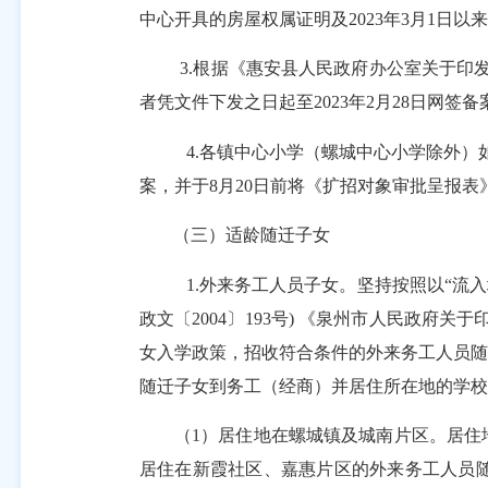
中心开具的房屋权属证明及
2023
年
3
月
1
日以来
3.
根据《惠安县人民政府办公室关于印
者凭文件下发之日起至
2023
年
2
月
28
日网签备
4.
各镇中心小学（螺城中心小学除外）
案，并于
8
月
20
日前将《扩招对象审批呈报表
（三）适龄随迁子女
1.
外来务工人员子女。坚持按照以
“流
政文〔
2004
〕
193
号
)
《泉州市人民政府关于
女入学政策，招收符合条件的外来务工人员随
随迁子女到务工（经商）并居住所在地的学校
（
1
）居住地在螺城镇及城南片区。居住
居住在新霞社区、嘉惠片区的外来务工人员