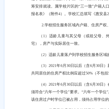
筹安排就读。属学校片区的“三一致”户籍人
报名表》（附件
4
）。学校汇总填写《惠安县
2
2.
学校招生服务区域内户籍、住房产权
（
1
）适龄儿童与其父母（或祖父母、
宅），房产与实际居住一致。
（
2
）适龄儿童落户到学校招生服务区域
（
3
）
2021
年
6
月
30
日以后（含
6
月
30
日）
共同居住的住房产权比例应超过
50%
（不包括
（
4
）
2021
年
6
月
30
日以后（含
6
月
30
日）
须符合
“六年一个学位”要求。“六年一个学
该住房过户时学位已被占用，须待占用学位的