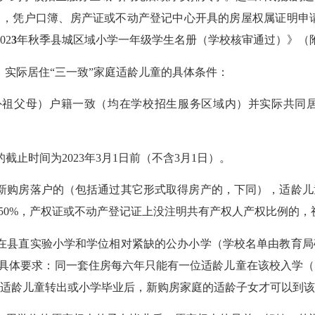
口，凭户口簿、房产证或不动产登记中心开具的房屋权属证明申
02
3
年秋季县城区域小学一年级学生名册（学校核审通过）》（
、实际居住
“三一致”家庭适龄儿童的具体条件：
外祖父母）户籍一致（均在学校招生服务区域内）并实际共同
的截止时间为
2023
年
3
月
1
日前（不含
3
月
1
日）。
新购房落户的（包括通过其它形式取得房产的，下同），适龄儿
50%
，产权证或不动产登记证上没注明共有产权人产权比例的，
在县直实验小学和学位相对紧缺的公办小学（学校名单由教育局
位”具体要求：同一套住房每六年只能有一位适龄儿童在该校入学
适龄儿童转出或小学毕业后，新购房家庭的适龄子女才可以到该