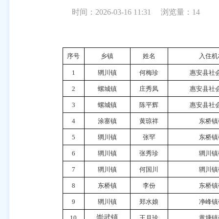
时间：2026-03-16 11:31
浏览量：
14
序号
乡镇
姓名
入住机
1
辋川镇
何梅珍
惠安县社
2
螺城镇
庄秀凤
惠安县社
3
螺城镇
陈平辉
惠安县社
4
涂寨镇
黄琼祥
东桥镇
5
辋川镇
张罕
东桥镇
6
辋川镇
张秀珍
辋川镇
7
辋川镇
何国川
辋川镇
8
东桥镇
李份
东桥镇
9
辋川镇
郑水娘
净峰镇
崇武镇
10
王月珍
黄塘镇