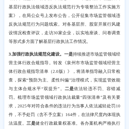
基层行政执法领域违反执法规范行为专项整治工作实施方
案》，在局公众号上发布公告，公开征集市场监管领域违
反执法规范行为问题线索。对各基层所、股室开展行风建
设情况检查评议，走访30家企业，以实地座谈、问卷调查
等形式多方面了解基层行政执法工作情况。
3.加强行政执法规范化建设。
一是
持续推进市场监管领域经
营主体行政合规指导。转发《泉州市市场监管领域经营主
体行政合规指导清单（
2.0版）》，将清单指导融入日常检
查，探索“预防为主、柔性纠偏”治理模式，实现监管效能
与主体合规水平“双提升”。
二是
依法轻违不罚、容错减
罚。梳理市场监管领域行政执法裁量
“四张清单”及有关要
求，2025年对符合条件的违法行为当事人依法减轻处罚10
件，不予处罚（含不予立案）164件，在法律尺度内体现执
法温度。
三是
健全行政裁量权基准。各办案机构严格执行