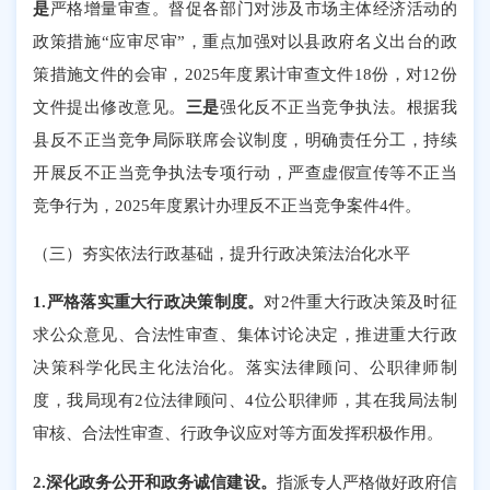
是
严格增量审查。督促各部门对涉及市场主体经济活动的
政策措施
“应审尽审”，重点加强对以县政府名义出台的政
策措施文件的会审，2025年度累计审查文件18份，对12份
文件提出修改意见。
三是
强化反不正当竞争执法。
根据
我
县反不正当竞争局际联席会议制度，明确责任分工，持续
开展反不正当竞争执法专项行动，严查虚假宣传等不正当
竞争行为
，
2025年度
累计办理反不正当竞争案件
4
件
。
（三）夯实依法行政基础，提升行政决策法治化水平
1.严格落实重大行政决策制度。
对
2件重大行政决策及时征
求公众意见、合法性审查、集体讨论决定，推进重大行政
决策科学化民主化法治化。落实法律顾问、公职律师制
度，我局现有2位法律顾问、4位公职律师，其在我局法制
审核、合法性审查、行政争议应对等方面发挥积极作用。
2.深化政务公开和政务诚信建设。
指派专人严格做好政府信