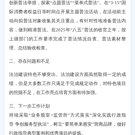
创新普法举措，探索“点题普法”“菜单式普法”。在“3·15”国
际消费者权益日等时间点开展主题普法活动，在活动前主
动向拟普法对象收集其关注重点，有针对性地准备普法内
容，做到精准普法。在2025年“八五”普法的收官之年，按
上级部门的工作要求完成了普法情况自查、普法素材整
理、总结验收检查。
二、存在问题和不足
法治建设特色不够突出。法治建设方面虽然取得一定的成
绩，但是大多数工作只满足于完成规定动作，对特色项目
的挖掘不足，在工作亮点培育方面有待加强。
三、下一步工作计划
持续采取
“业务股室
+
监管所
”方式落实“深化实践行政指
导
争创服务型执法
”，树立“要简单来惠安”营商品牌，做好
行政指导典型案例和优秀项目的提炼。