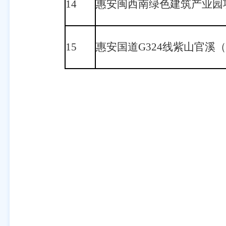
14
惠安闽西南绿色建筑产业园
15
惠安国道G324线紫山官溪