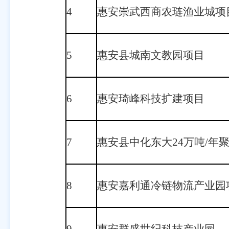
4
惠安崇武西商农琏渔业城项
5
惠安县城南文教园项目
6
惠安琦峰科技扩建项目
7
惠安县中化东大24万吨/年
8
惠安嘉利通冷链物流产业园