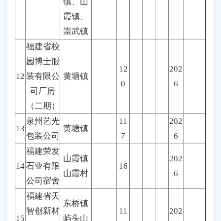
镇、山
霞镇、
崇武镇
福建省校
园博士服
12
202
12
装有限公
黄塘镇
0
6
司厂房
（二期）
泉州艺光
11
202
13
黄塘镇
包装公司
7
6
福建荣发
山霞镇
202
14
石业有限
16
山霞村
6
公司宿舍
福建省天
东桥镇
智创新材
11
202
15
屿头山