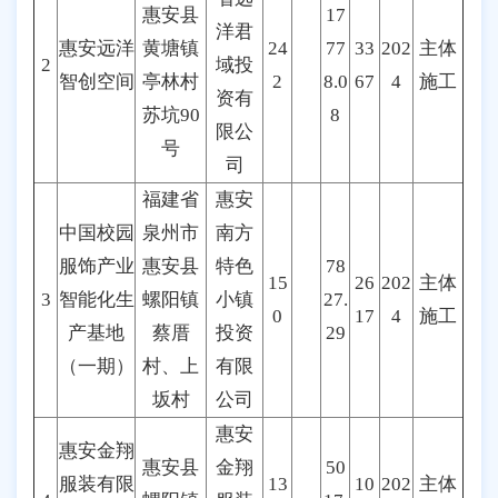
惠安县
17
洋君
惠安远洋
黄塘镇
24
77
33
202
主体
2
域投
智创空间
亭林村
2
8.0
67
4
施工
资有
苏坑90
8
限公
号
司
福建省
惠安
中国校园
泉州市
南方
服饰产业
惠安县
特色
78
15
26
202
主体
3
智能化生
螺阳镇
小镇
27.
0
17
4
施工
产基地
蔡厝
投资
29
（一期）
村、上
有限
坂村
公司
惠安
惠安金翔
惠安县
金翔
50
服装有限
13
10
202
主体