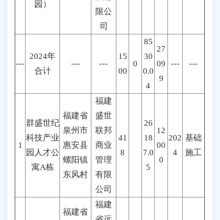
园）
限公
司
85
27
2024年
15
30
---
---
---
0
09
---
---
合计
00
0.0
9
4
福建
福建省
盛世
群盛世纪
26
泉州市
联邦
12
科技产业
41
18
202
基础
1
惠安县
商业
00
园人才公
8
7.0
4
施工
螺阳镇
管理
0
寓A栋
5
东风村
有限
公司
福建
福建省
省远