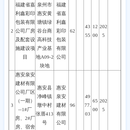
福建省嘉
泉州市
福建
利鑫彩印
惠安黄
省嘉
包装有限
塘镇绿
利鑫
43
12
202
2
公司厂房
谷台商
彩印
62
55
00
5
及配套设
高科技
包装
施建设项
产业基
有限
目
地A09-2
公司
块地
惠安泉安
建材有限
惠安县
惠安
公司厂区
净峰镇
泉安
49
（一期）
65
202
3
墩中村
建材
96
77.
--1#厂
00
5
张厝413
有限
03
房、2#厂
号
公司
房、宿舍