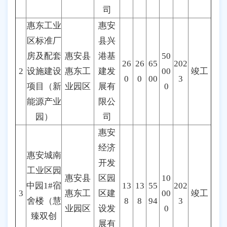
司
惠东工业
惠安
区标准厂
县兴
房及配套
惠安县
港基
50
26
26
65
202
2
设施建设
惠东工
建发
00
竣工
0
0
00
3
项目（新
业园区
展有
0
能源产业
限公
园）
司
惠安
经济
惠安城南
开发
工业区园
惠安县
区园
10
中园1#宿
13
13
55
202
3
惠东工
区建
00
竣工
舍楼（慧
8
8
94
3
业园区
设发
0
臻双创
展有