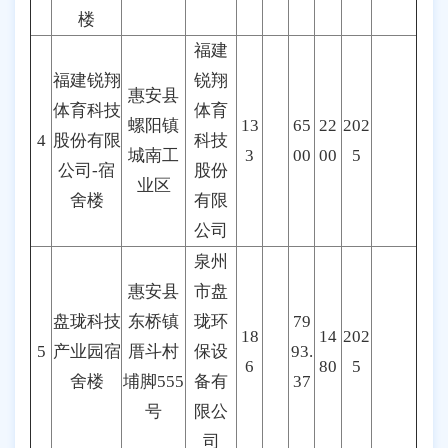
楼
福建
福建锐翔
锐翔
惠安县
体育科技
体育
螺阳镇
13
65
22
202
4
股份有限
科技
城南工
3
00
00
5
公司-宿
股份
业区
舍楼
有限
公司
泉州
惠安县
市盘
盘珑科技
东桥镇
珑环
79
18
14
202
5
产业园宿
厝斗村
保设
93.
6
80
5
舍楼
埔脚555
备有
37
号
限公
司