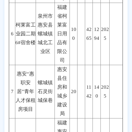
福建
泉州市
省柯
柯莱富工
惠安县
莱富
10
42
12
202
6
业园二期
螺城镇
日用
0
65
94
5
6#宿舍楼
城北工
品有
业区
限公
司
惠安
惠安“惠
县住
职安
螺城镇
房和
11
14
202
7
居”青年
石灵街
20
城乡
42
0
5
人才保租
城保巷
建设
房项目
局
福建
惠安