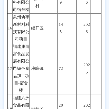
料有限公
9
6
村
司宿舍楼
泉州协宇
新材料科
14
202
16
经开区
技有限公
5
6
司项目
福建康而
富食品发
展有限公
202
17
司绿色食
净峰镇
72
6
品加工项
目-宿舍
楼
福建六洲
食品有限
20
202
18
经开区