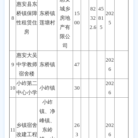
惠安县东
城乡
82
45
桥镇保障
东桥镇
15
202
8
房地
32
81
性租赁住
莲塘村
00
5
产有
2.6
5
房
限公
司
惠安大吴
202
9
中学教师
东桥镇
47
6
宿舍楼
小岞第二
202
10
小岞镇
30
中心小学
6
小岞
镇、净
峰镇、
乡镇宿舍
26
202
11
东岭
改建工程
3
6