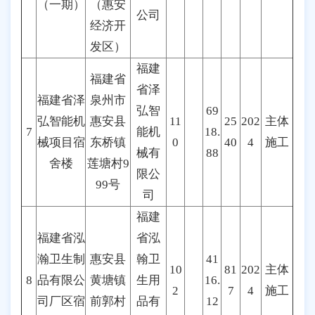
（一期）
（惠安
公司
经济开
发区）
福建
福建省
省泽
福建省泽
泉州市
弘智
69
弘智能机
惠安县
11
25
202
主体
7
能机
18.
械项目宿
东桥镇
0
40
4
施工
械有
88
舍楼
莲塘村9
限公
99号
司
福建
福建省泓
省泓
瀚卫生制
惠安县
翰卫
41
10
81
202
主体
8
品有限公
黄塘镇
生用
16.
2
7
4
施工
司厂区宿
前郭村
品有
12