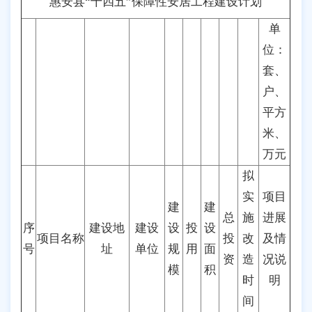
惠安县“十四五”保障性安居工程建设计划
单
位：
套、
户、
平方
米、
万元
拟
实
项目
建
建
总
施
进展
序
建设地
建设
设
投
设
项目名称
投
改
及情
号
址
单位
规
用
面
资
造
况说
模
积
时
明
间