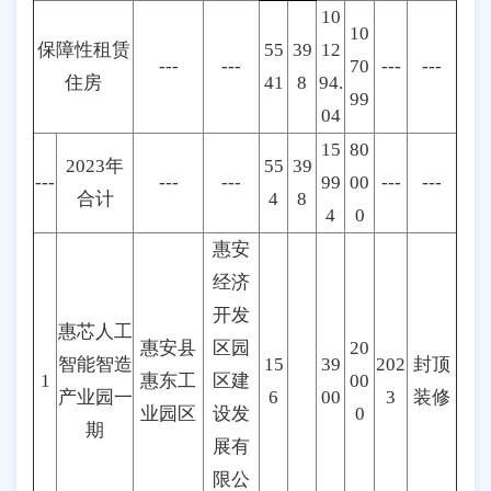
10
10
保障性租赁
55
39
12
---
---
70
---
---
住房
41
8
94.
99
04
15
80
2023年
55
39
---
---
---
99
00
---
---
合计
4
8
4
0
惠安
经济
开发
惠芯人工
惠安县
区园
20
智能智造
15
39
202
封顶
1
惠东工
区建
00
产业园一
6
00
3
装修
业园区
设发
0
期
展有
限公