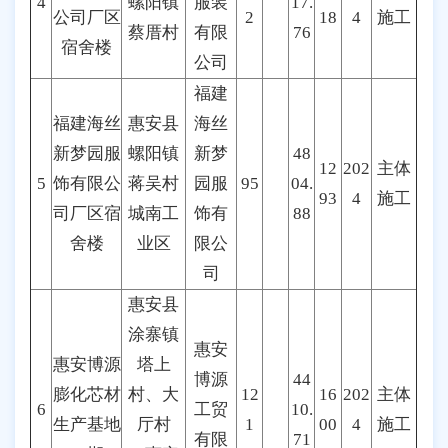
4
螺阳镇
服装
17.
公司厂区
2
18
4
施工
蔡厝村
有限
76
宿舍楼
公司
福建
福建海丝
惠安县
海丝
新梦园服
螺阳镇
新梦
48
12
202
主体
5
饰有限公
蒋吴村
园服
95
04.
93
4
施工
司厂区宿
城南工
饰有
88
舍楼
业区
限公
司
惠安县
涂寨镇
惠安
惠安博源
塔上
博源
44
膨化芯材
村、大
12
16
202
主体
6
工贸
10.
生产基地
厅村
1
00
4
施工
有限
71