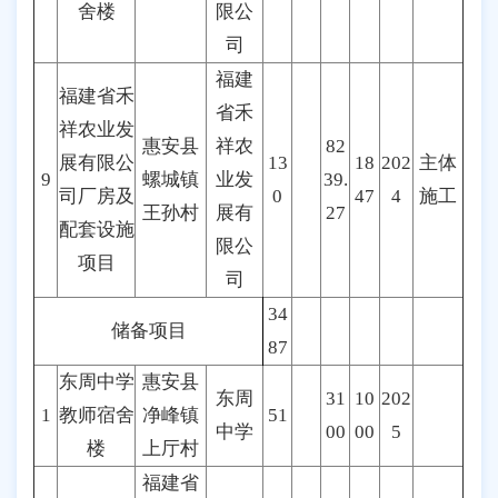
舍楼
限公
司
福建
福建省禾
省禾
祥农业发
惠安县
祥农
82
展有限公
13
18
202
主体
9
螺城镇
业发
39.
司厂房及
0
47
4
施工
王孙村
展有
27
配套设施
限公
项目
司
34
储备项目
87
东周中学
惠安县
东周
31
10
202
1
教师宿舍
净峰镇
51
中学
00
00
5
楼
上厅村
福建省