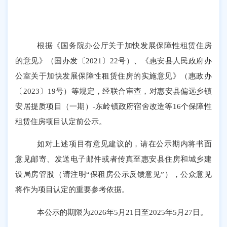
根据《国务院办公厅关于加快发展保障性租赁住房
的意见》（国办发〔
2021
〕
22
号）、《
惠安县人民政府办
公室关于加快发展保障性租赁住房的实施意见
》（
惠政办
〔
202
3
〕
19
号）
等
规定，经联合审查，
对惠安县偏远乡镇
安居提质项目（一期）
-
东岭镇政府宿舍改造等
16
个保障性
租赁住房项目认定前公示
。
如对上述项目有意见建议的，请在公示期内将书面
意见邮寄、发送电子邮件或者传真至惠安县住房和城乡建
设局房管股（请注明
“
保租房公示反馈意见
”
）
，
公众意见
将作为项目认定的重要参考依据。
本公示的期限为
202
6
年
5
月
21
日至
2025
年
5
月
27
日
。