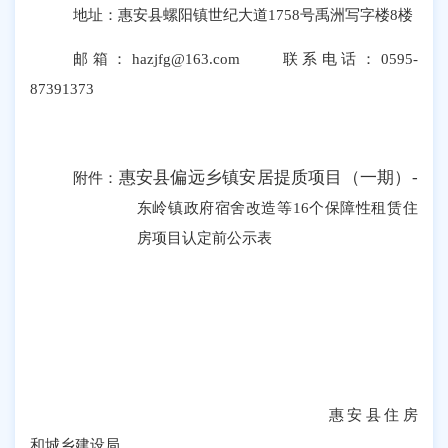
地址：惠安县螺阳镇世纪大道
1758
号禹洲写字楼
8
楼
邮箱：
hazjfg@163.com
联系
电话：
0595-
87391373
惠安县偏远乡镇安居提质项目（一期）
-
附件：
东岭镇政府宿舍改造等
16
个保障性租赁住
房项目认定前公示表
惠安县住房
和城乡建设局